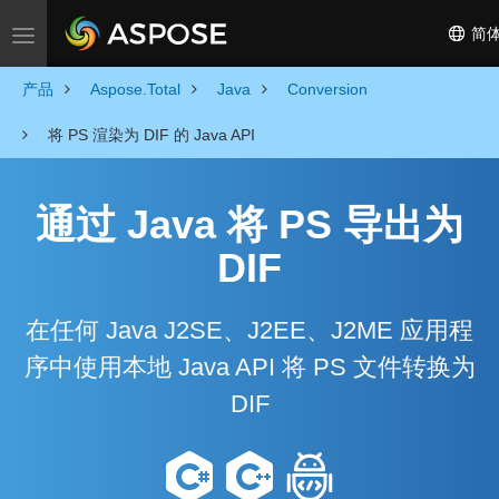
简
Toggle navigation
产品
Aspose.Total
Java
Conversion
将 PS 渲染为 DIF 的 Java API
通过 Java 将 PS 导出为
DIF
在任何 Java J2SE、J2EE、J2ME 应用程
序中使用本地 Java API 将 PS 文件转换为
DIF