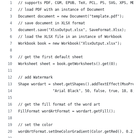
// supports PDF, CGM, EPUB, TeX, PCL, PS, SVG, XPS, MD,
// load PDF with an instance of Document
Document document = new Document("template.pdf");
// save document in XLSX format
document.save("XlsxOutput.xlsx", SaveFormat.Xlsx);
// load the XLSX file in an instance of Workbook
Workbook book = new Workbook("XlsxOutput.xlsx");
// get the first default sheet
Worksheet sheet = book.getWorksheets().get(0);
// add Watermark
Shape wordart = sheet.getShapes().addTextEffect(MsoPres
		"Arial Black", 50, false, true, 18, 8, 
// get the fill format of the word art
FillFormat wordArtFormat = wordart.getFill();
// set the color
wordArtFormat.setOneColorGradient(Color.getRed(), 0.2, 