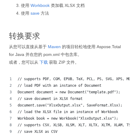
使用
Workbook
类加载 XLSX 文档
使用
save
方法
转换要求
从您可以直接从基于
Maven
的项目轻松地使用 Aspose.Total
for Java 并在您的 pom.xml 中包含库。
或者，您可以从
下载
获取 ZIP 文件。
// supports PDF, CGM, EPUB, TeX, PCL, PS, SVG, XPS, MD,
// load PDF with an instance of Document
Document document = new Document("template.pdf");
// save document in XLSX format
document.save("XlsxOutput.xlsx", SaveFormat.Xlsx);
// load the XLSX file in an instance of Workbook
Workbook book = new Workbook("XlsxOutput.xlsx");
// supports CSV, XLSB, XLSM, XLT, XLTX, XLTM, XLAM, TSV
// save XLSX as CSV