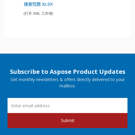
搜索范围 XLSX
(打开 XML 工作簿)
Subscribe to Aspose Product Updates
Get monthly newsletters & offers directly delivered to your
mailbox.
Submit