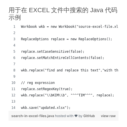
用于在 EXCEL 文件中搜索的 Java 代码
示例
Workbook wkb = new Workbook("source-excel-file.xlsx")
ReplaceOptions replace = new ReplaceOptions();
replace.setCaseSensitive(false);
replace.setMatchEntireCellContents(false);
wkb.replace("find and replace this text","with this t
// reg expression
replace.setRegexKey(true);
wkb.replace("\\bKIM\\b", "^^^TIM^^^", replace);
wkb.save("updated.xlsx"); 
search-in-excel-files.java
hosted with ❤ by
GitHub
view raw