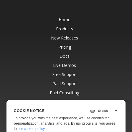
Home
Products
New Releases
Pricing
Docs
Live Demos
Free Support
Paid Support
Paid Consulting
Blog
Websites
COOKIE NOTICE
To provide you with the best experience, we use cookies for
About
personalization, analytics, and ads. By using our site, you agree
to
our cookie policy
.