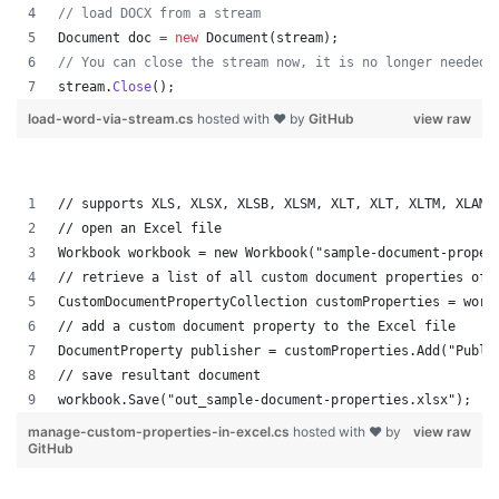
// load DOCX from a stream 
Document
doc
=
new
Document
(
stream
)
;
// You can close the stream now, it is no longer needed 
stream
.
Close
(
)
;
load-word-via-stream.cs
hosted with ❤ by
GitHub
view raw
// supports XLS, XLSX, XLSB, XLSM, XLT, XLT, XLTM, XLAM,
// open an Excel file
Workbook workbook = new Workbook("sample-document-proper
// retrieve a list of all custom document properties of 
CustomDocumentPropertyCollection customProperties = work
// add a custom document property to the Excel file
DocumentProperty publisher = customProperties.Add("Publi
// save resultant document
workbook.Save("out_sample-document-properties.xlsx");
manage-custom-properties-in-excel.cs
hosted with ❤ by
view raw
GitHub