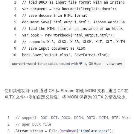
// load DOCX as input file format with an instance of
var document = new Document("template.docx");
// save document in HTML format
document.Save("html_output.html", Aspose.Words.SaveFo
// load the HTML file in an instance of Workbook
var book = new Workbook("html_output.html");
// supports XLS, XLSX, XLSB, XLSM, XLT, XLT, XLTM, XL
// save input document as XLSX
book.Save("output.xlsx", SaveFormat.Xlsx);
convert-word-to-excel.cs
hosted with ❤ by
GitHub
view raw
使用其他功能（如 通过 C# 从 Stream 加载 MOBI 文档, 通过 C# 在
XLTX 文件中添加自定义属性）将 MOBI 保存为 XLTX 的情况较少。
// supports DOC, DOT, DOCX, DOCM, DOTX, DOTM, RTF, WordM
// open DOCX file 
Stream
stream
=
File
.
OpenRead
(
"template.docx"
)
;