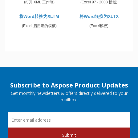
(打开 XML 工作簿)
(Excel 97 - 2003 模板)
将Word转换为XLTM
将Word转换为XLTX
(Excel 启用宏的模板)
(Excel模板)
Subscribe to Aspose Product Updates
Get monthly newsletters & offers directly delivered to your
mailbox.
Submit