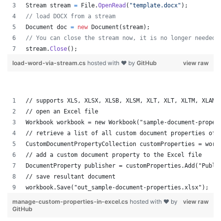
Stream
stream
=
File
.
OpenRead
(
"template.docx"
)
;
// load DOCX from a stream 
Document
doc
=
new
Document
(
stream
)
;
// You can close the stream now, it is no longer needed 
stream
.
Close
(
)
;
load-word-via-stream.cs
hosted with ❤ by
GitHub
view raw
// supports XLS, XLSX, XLSB, XLSM, XLT, XLT, XLTM, XLAM,
// open an Excel file
Workbook workbook = new Workbook("sample-document-proper
// retrieve a list of all custom document properties of 
CustomDocumentPropertyCollection customProperties = work
// add a custom document property to the Excel file
DocumentProperty publisher = customProperties.Add("Publi
// save resultant document
workbook.Save("out_sample-document-properties.xlsx");
manage-custom-properties-in-excel.cs
hosted with ❤ by
view raw
GitHub