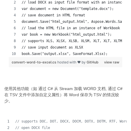
// load DOCX as input file format with an instance of
var document = new Document("template.docx");
// save document in HTML format
document.Save("html_output.html", Aspose.Words.SaveFo
// load the HTML file in an instance of Workbook
var book = new Workbook("html_output.html");
// supports XLS, XLSX, XLSB, XLSM, XLT, XLT, XLTM, XL
// save input document as XLSX
book.Save("output.xlsx", SaveFormat.Xlsx);
convert-word-to-excel.cs
hosted with ❤ by
GitHub
view raw
使用其他功能（如 通过 C# 从 Stream 加载 WORD 文档, 通过 C#
在 TSV 文件中添加自定义属性）将 Word 保存为 TSV 的情况较
少。
// supports DOC, DOT, DOCX, DOCM, DOTX, DOTM, RTF, WordM
// open DOCX file 