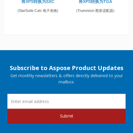
将XPS转换为SXC
将XPS转换为TGA
(StarSuite Calc 电子表格)
(Truevision 图形适配器)
Subscribe to Aspose Product Updates
Get monthly newsletters & offers directly delivered to your
mailbox.
Submit