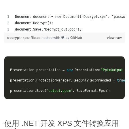
Document document = new Document("Decrypt.xps", "passwor
document.Decrypt();
document.Save("Decrypt_out.doc");
decrypt-xps-file.cs
hosted with ❤ by
GitHub
view raw
Presentation
presentation
=
new
Presentation
(
"PptxOutput.pp
presentation
.
ProtectionManager
.
ReadOnlyRecommended
=
true
;
presentation
.
Save
(
"output.ppsm"
,
SaveFormat
.
Ppsm
);
使用 .NET 开发 XPS 文件转换应用