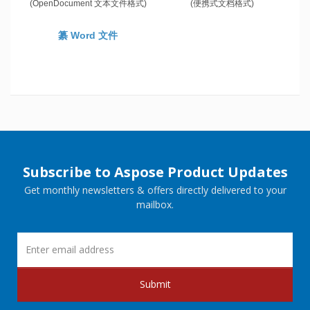
(OpenDocument 文本文件格式)
(便携式文档格式)
纂 Word 文件
Subscribe to Aspose Product Updates
Get monthly newsletters & offers directly delivered to your
mailbox.
Submit