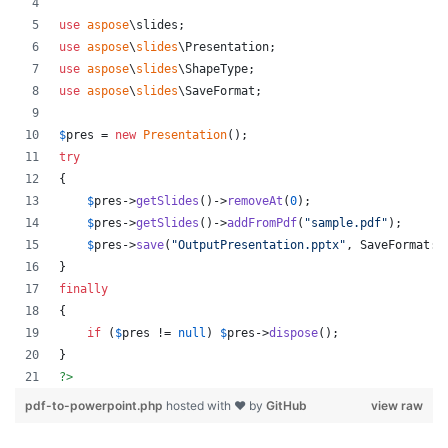
use
aspose
\
slides
;
use
aspose
\
slides
\
Presentation
;
use
aspose
\
slides
\
ShapeType
;
use
aspose
\
slides
\
SaveFormat
;
$
pres
 = 
new
Presentation
();
try
{
$
pres
->
getSlides
()->
removeAt
(
0
);
$
pres
->
getSlides
()->
addFromPdf
(
"
sample.pdf
"
);
$
pres
->
save
(
"
OutputPresentation.pptx
"
, SaveFormat::
}
finally
{
if
 (
$
pres
 != 
null
) 
$
pres
->
dispose
();
}
?>
pdf-to-powerpoint.php
hosted with ❤ by
GitHub
view raw