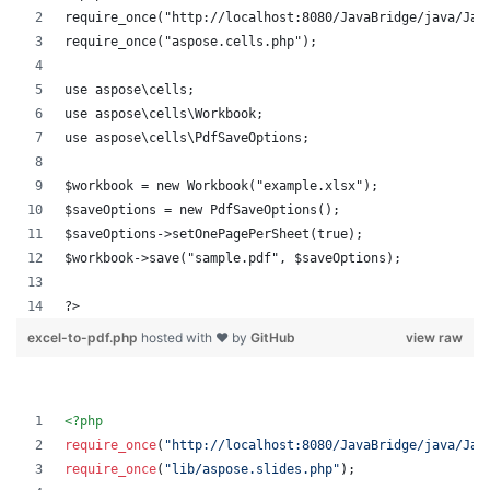
require_once("http://localhost:8080/JavaBridge/java/Jav
require_once("aspose.cells.php");
use aspose\cells;
use aspose\cells\Workbook;
use aspose\cells\PdfSaveOptions;
$workbook = new Workbook("example.xlsx");
$saveOptions = new PdfSaveOptions();
$saveOptions->setOnePagePerSheet(true);
$workbook->save("sample.pdf", $saveOptions);
?>
excel-to-pdf.php
hosted with ❤ by
GitHub
view raw
<?php
require_once
(
"
http://localhost:8080/JavaBridge/java/Jav
require_once
(
"
lib/aspose.slides.php
"
);