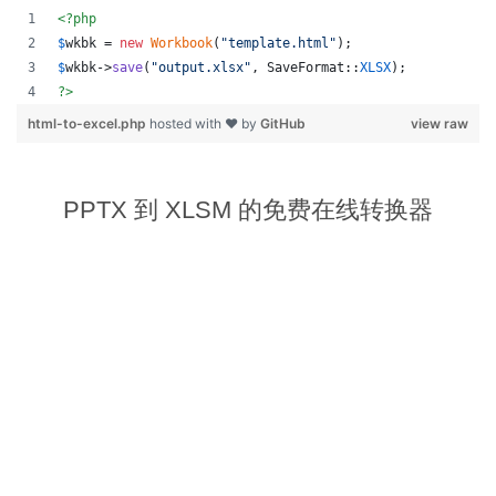
<?php
$
wkbk
 = 
new
Workbook
(
"
template.html
"
);
$
wkbk
->
save
(
"
output.xlsx
"
, SaveFormat::
XLSX
);
?>
html-to-excel.php
hosted with ❤ by
GitHub
view raw
PPTX 到 XLSM 的免费在线转换器