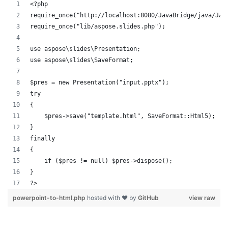
<?php
require_once("http://localhost:8080/JavaBridge/java/Jav
require_once("lib/aspose.slides.php");
use aspose\slides\Presentation;
use aspose\slides\SaveFormat;
$pres = new Presentation("input.pptx");
try
{
    $pres->save("template.html", SaveFormat::Html5);
}
finally
{
    if ($pres != null) $pres->dispose();
}
?>
powerpoint-to-html.php
hosted with ❤ by
GitHub
view raw