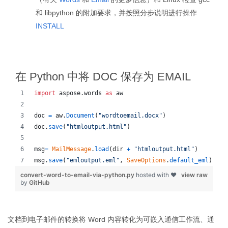
和 libpython 的附加要求，并按照分步说明进行操作
INSTALL
在 Python 中将 DOC 保存为 EMAIL
import
aspose
.
words
as
aw
doc
=
aw
.
Document
(
"wordtoemail.docx"
)
doc
.
save
(
"htmloutput.html"
)
msg
=
MailMessage
.
load
(
dir
+
"htmloutput.html"
)
msg
.
save
(
"emloutput.eml"
, 
SaveOptions
.
default_eml
)
convert-word-to-email-via-python.py
hosted with ❤
view raw
by
GitHub
文档到电子邮件的转换将 Word 内容转化为可嵌入通信工作流、通