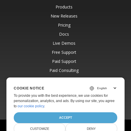
Products
New Releases
Pricing
Docs
Live Demos
Free Support
Paid Support
Paid Consulting
Blog
Websites
COOKIE NOTICE
To provide you with the best experience, we use cookies for
About
personalization, analytics, and ads. By using our site, you agree
to
our cookie policy
.
ACCEPT
© Aspose Pty Ltd 2001-2026.
All Rights Reserved.
CUSTOMIZE
DENY