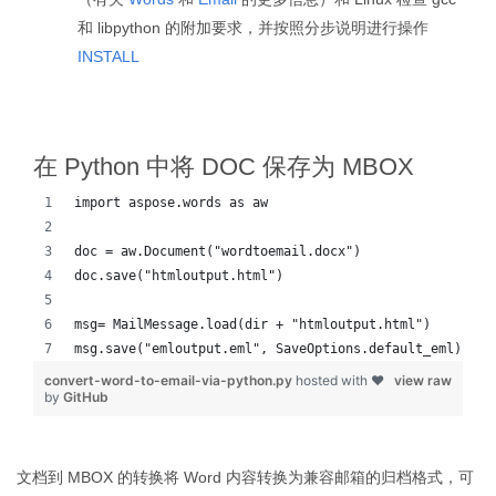
和 libpython 的附加要求，并按照分步说明进行操作
INSTALL
在 Python 中将 DOC 保存为 MBOX
import aspose.words as aw
doc = aw.Document("wordtoemail.docx")
doc.save("htmloutput.html")
msg= MailMessage.load(dir + "htmloutput.html")
msg.save("emloutput.eml", SaveOptions.default_eml)
convert-word-to-email-via-python.py
hosted with ❤
view raw
by
GitHub
文档到 MBOX 的转换将 Word 内容转换为兼容邮箱的归档格式，可