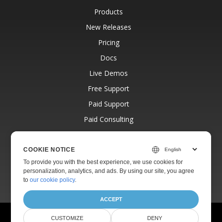
Products
New Releases
Pricing
Docs
Live Demos
Free Support
Paid Support
Paid Consulting
Blog
Websites
COOKIE NOTICE
To provide you with the best experience, we use cookies for
About
personalization, analytics, and ads. By using our site, you agree
to
our cookie policy
.
ACCEPT
© Aspose Pty Ltd 2001-2026.
All Rights Reserved.
CUSTOMIZE
DENY