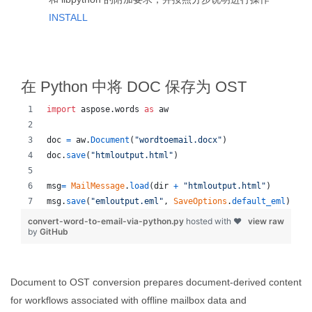
INSTALL
在 Python 中将 DOC 保存为 OST
import
aspose
.
words
as
aw
doc
=
aw
.
Document
(
"wordtoemail.docx"
)
doc
.
save
(
"htmloutput.html"
)
msg
=
MailMessage
.
load
(
dir
+
"htmloutput.html"
)
msg
.
save
(
"emloutput.eml"
, 
SaveOptions
.
default_eml
)
convert-word-to-email-via-python.py
hosted with ❤
view raw
by
GitHub
Document to OST conversion prepares document-derived content
for workflows associated with offline mailbox data and