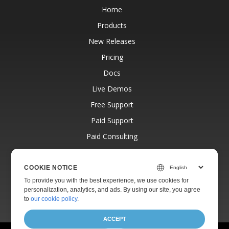
Home
Products
New Releases
Pricing
Docs
Live Demos
Free Support
Paid Support
Paid Consulting
Blog
Websites
COOKIE NOTICE
To provide you with the best experience, we use cookies for
About
personalization, analytics, and ads. By using our site, you agree
to
our cookie policy
.
ACCEPT