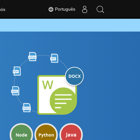
Português
nós
DOCX
Java
Node
Python