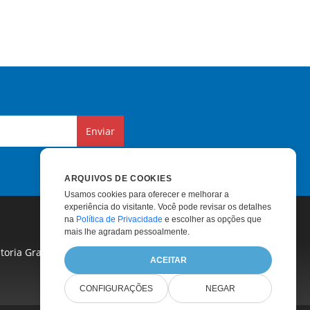
Enviar
ARQUIVOS DE COOKIES
Usamos cookies para oferecer e melhorar a
experiência do visitante. Você pode revisar os detalhes
na
Política de Privacidade
e escolher as opções que
mais lhe agradam pessoalmente.
toria Gratuita
|
Suporte Pago
|
Consultoria Paga
|
ACEITAR
CONFIGURAÇÕES
NEGAR