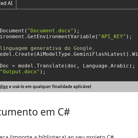
ted AI
Document(
"Document.docx"
ironment.GetEnvironmentVariable(
"API_KEY"
);

linguagem generativa do Google.
odel.Create(AiModelType.GeminiFlashLatest).Wi
Doc = model.Translate(doc, Language.Arabic);

"Output.docx"
);
ódigo
e usá-lo em qualquer finalidade aplicável
ocumento em C#
eca (importe a biblioteca) ao seu projeto C#.