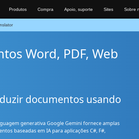
Produtos
Compra
Apoio, suporte
Sites
Sobre 
nslator
tos Word, PDF, Web
raduzir documentos usando
inguagem generativa Google Gemini fornece amplas
tos baseadas em IA para aplicações C#, F#,