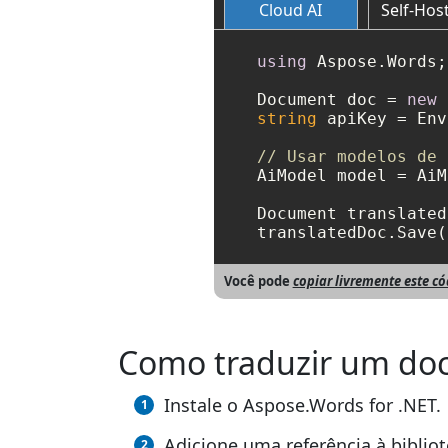
Cloud AI
Self-Hos
using
 Aspose.Words;

Document doc = 
new
 
string
 apiKey = Env
// Usar modelos de 
AiModel model = AiM
Document translated
translatedDoc.Save(
Você pode
copiar livremente este c
Como traduzir um d
Instale o Aspose.Words for .NET.
Adicione uma referência à bibliot