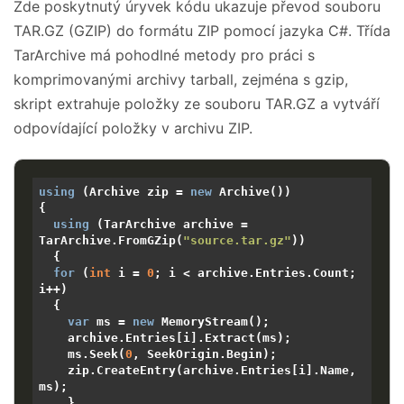
Zde poskytnutý úryvek kódu ukazuje převod souboru
TAR.GZ (GZIP) do formátu ZIP pomocí jazyka C#. Třída
TarArchive má pohodlné metody pro práci s
komprimovanými archivy tarball, zejména s gzip,
skript extrahuje položky ze souboru TAR.GZ a vytváří
odpovídající položky v archivu ZIP.
using
 (Archive zip = 
new
 Archive())

{

using
 (TarArchive archive = 
TarArchive.FromGZip(
"source.tar.gz"
))

  {

for
 (
int
 i = 
0
; i < archive.Entries.Count; 
i++)

  {

var
 ms = 
new
 MemoryStream();

    archive.Entries[i].Extract(ms);

    ms.Seek(
0
, SeekOrigin.Begin);

    zip.CreateEntry(archive.Entries[i].Name, 
ms);

    }
