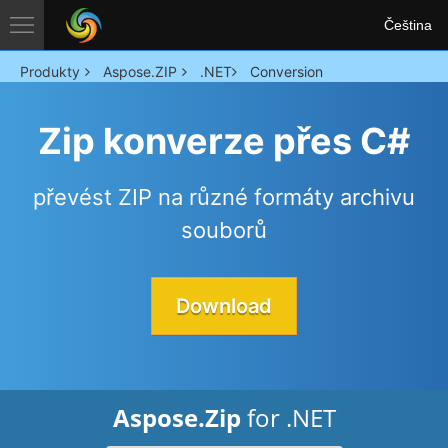
Čeština
Produkty
Aspose.ZIP
.NET
Conversion
Zip konverze přes C#
převést ZIP na různé formáty archivu
souborů
Download
Aspose.Zip
for .NET