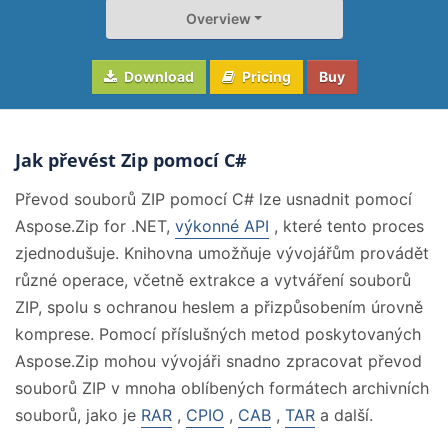
Overview
Download
Pricing
Buy
Jak převést Zip pomocí C#
Převod souborů ZIP pomocí C# lze usnadnit pomocí
Aspose.Zip for .NET,
výkonné API
, které tento proces
zjednodušuje. Knihovna umožňuje vývojářům provádět
různé operace, včetně extrakce a vytváření souborů
ZIP, spolu s ochranou heslem a přizpůsobením úrovně
komprese. Pomocí příslušných metod poskytovaných
Aspose.Zip mohou vývojáři snadno zpracovat převod
souborů ZIP v mnoha oblíbených formátech archivních
souborů, jako je
RAR
,
CPIO
,
CAB
,
TAR
a další.