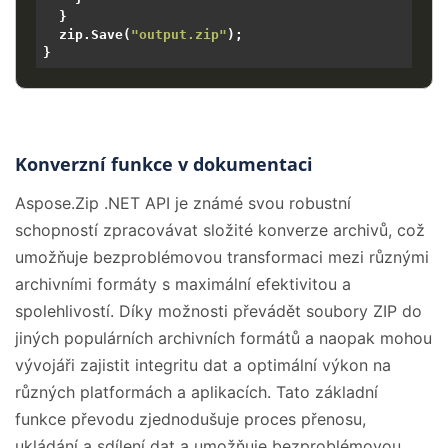
  }

  zip.Save(
"output.zip"
);

Konverzní funkce v dokumentaci
Aspose.Zip .NET API je známé svou robustní
schopností zpracovávat složité konverze archivů, což
umožňuje bezproblémovou transformaci mezi různými
archivními formáty s maximální efektivitou a
spolehlivostí. Díky možnosti převádět soubory ZIP do
jiných populárních archivních formátů a naopak mohou
vývojáři zajistit integritu dat a optimální výkon na
různých platformách a aplikacích. Tato základní
funkce převodu zjednodušuje proces přenosu,
ukládání a sdílení dat a umožňuje bezproblémovou