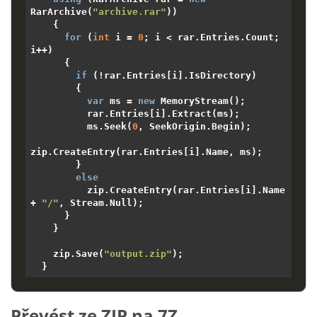
RarArchive(
"archive.rar"
))

    {

for
 (
int
 i = 
0
; i < rar.Entries.Count; 
i++)

      {

if
 (!rar.Entries[i].IsDirectory)

        {

var
 ms = 
new
 MemoryStream();

          rar.Entries[i].Extract(ms);

          ms.Seek(
0
, SeekOrigin.Begin);

zip.CreateEntry(rar.Entries[i].Name, ms);

        }

else
          zip.CreateEntry(rar.Entries[i].Name 
+ 
"/"
, Stream.Null);

      }

    }

    zip.Save(
"output.zip"
);

Převést ze ZIP na 7Z