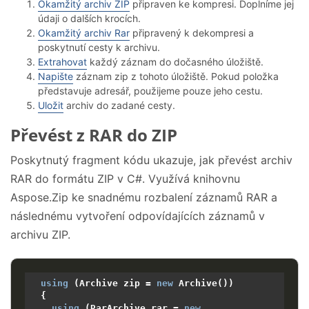
Okamžitý archiv ZIP
připraven ke kompresi. Doplníme jej
údaji o dalších krocích.
Okamžitý archiv Rar
připravený k dekompresi a
poskytnutí cesty k archivu.
Extrahovat
každý záznam do dočasného úložiště.
Napište
záznam zip z tohoto úložiště. Pokud položka
představuje adresář, použijeme pouze jeho cestu.
Uložit
archiv do zadané cesty.
Převést z RAR do ZIP
Poskytnutý fragment kódu ukazuje, jak převést archiv
RAR do formátu ZIP v C#. Využívá knihovnu
Aspose.Zip ke snadnému rozbalení záznamů RAR a
následnému vytvoření odpovídajících záznamů v
archivu ZIP.
using
 (Archive zip = 
new
 Archive())

  {

using
 (RarArchive rar = 
new