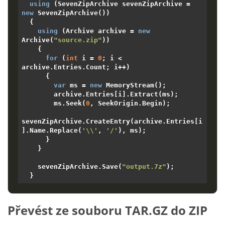
using
 (SevenZipArchive sevenZipArchive =  
new
 SevenZipArchive())

  {

using
 (Archive archive = 
new
Archive(
"source.zip"
))

    {

for
 (
int
 i = 
0
; i < 
archive.Entries.Count; i++)

      {

var
 ms = 
new
 MemoryStream();

        archive.Entries[i].Extract(ms);

        ms.Seek(
0
, SeekOrigin.Begin);

sevenZipArchive.CreateEntry(archive.Entries[i
].Name.Replace(
'\\'
, 
'/'
), ms);

      }

    }

    sevenZipArchive.Save(
"output.7z"
);

Převést ze souboru TAR.GZ do ZIP