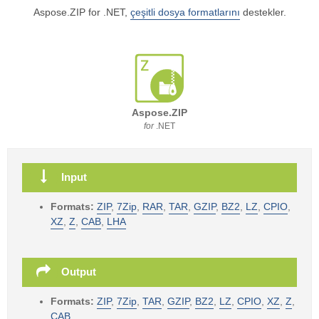
Aspose.ZIP for .NET,
çeşitli dosya formatlarını
destekler.
Aspose.ZIP
for
.NET
Input
Formats:
ZIP
,
7Zip
,
RAR
,
TAR
,
GZIP
,
BZ2
,
LZ
,
CPIO
,
XZ
,
Z
,
CAB
,
LHA
Output
Formats:
ZIP
,
7Zip
,
TAR
,
GZIP
,
BZ2
,
LZ
,
CPIO
,
XZ
,
Z
,
CAB