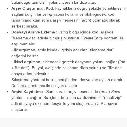
bulunduğu tam dizin yolunu içeren bir dize atar.
Arşiv Oluşturma
: Kod, kaynakların doğru şekilde yönetilmesini
sağlamak için bir
using
yapısı kullanır ve blok içindeki kod
tamamlandıktan sonra arşiv nesnesini (
arch
) otomatik olarak
serbest bırakır.
Dosyayı Arşive Ekleme
:
using
bloğu içinde kod, arşivde
"filename.dat" adıyla bir giriş oluşturur.
CreateEntry
yöntemi iki
argüman alır:
- İlk argüman, arşiv içindeki girişin adı olan "filename.dat"
değerini belirtir.
- İkinci argüman, eklenecek gerçek dosyanın yolunu sağlar ("
dir
+ file.dat"). Bu yol,
dir
içinde saklanan dizin yolunu ve "file.dat"
dosya adını birleştirir.
Sıkıştırma yöntemi belirtilmediğinden, dosya varsayılan olarak
Deflate algoritması ile sıkıştırılacaktır.
Arşivi Kaydetme
: Son olarak, arşiv nesnesinde (
arch
)
Save
yöntemini çağırır. Bu işlem, belirtilen
dir
dizinindeki "result.zip"
adlı dosyaya eklenen dosya ile yeni oluşturulan ZIP arşivini
oluşturur.