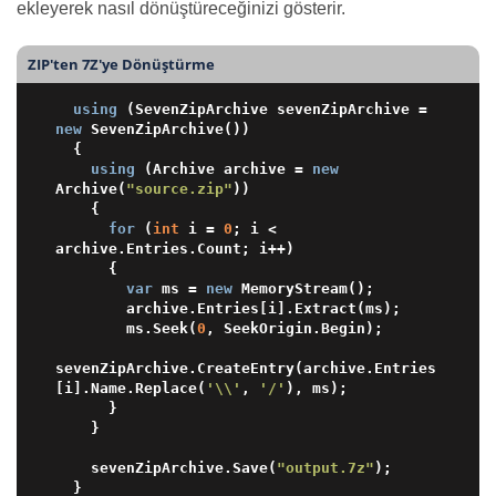
ekleyerek nasıl dönüştüreceğinizi gösterir.
ZIP'ten 7Z'ye Dönüştürme
using
 (SevenZipArchive sevenZipArchive =  
new
 SevenZipArchive())

  {

using
 (Archive archive = 
new
Archive(
"source.zip"
))

    {

for
 (
int
 i = 
0
; i < 
archive.Entries.Count; i++)

      {

var
 ms = 
new
 MemoryStream();

        archive.Entries[i].Extract(ms);

        ms.Seek(
0
, SeekOrigin.Begin);

sevenZipArchive.CreateEntry(archive.Entries
[i].Name.Replace(
'\\'
, 
'/'
), ms);

      }

    }

    sevenZipArchive.Save(
"output.7z"
);
