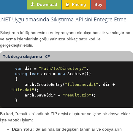
Download
Pricing
Buy
.NET Uygulamasında Sıkıştırma API'sini Entegre Etme
Sıkıştırma kütüphanesinin entegrasyonu oldukça basittir ve sıkıştırma
ve açma işlemlerinin çoğu yalnızca birkaç satır kod ile
gerçekleştirilebilir.
Tek dosya sıkıştırma - C#
var
 dir = 
"Path/To/Directory/"
;

using
 (
var
 arch = 
new
 Archive())

  {

      arch.CreateEntry(
"filename.dat"
, dir + 
"file.dat"
);

      arch.Save(dir + 
"result.zip"
);

Bu kod, "result.zip" adlı bir ZIP arşivi oluşturur ve içine bir dosya ekler.
İşte yaptığı işlem:
Dizin Yolu
:
dir
adında bir değişken tanımlar ve dosyaların