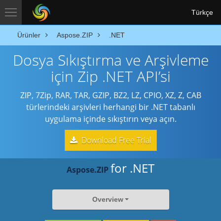
Türkçe
Ürünler
Aspose.ZIP
.NET
Dosya Sıkıştırma ve Arşivleme
için Zip .NET API’si
ZIP, 7Zip, RAR, TAR, GZIP, BZ2, LZ, CPIO, XZ, Z, CAB
türlerindeki arşivleri herhangi bir .NET tabanlı
uygulama içinde sıkıştırın veya açın.
Download Free Trial
for .NET
Aspose.ZIP
Overview