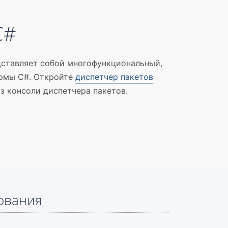
C#
дставляет собой многофункциональный,
ормы C#. Откройте
диспетчер пакетов
з консоли диспетчера пакетов.
ования