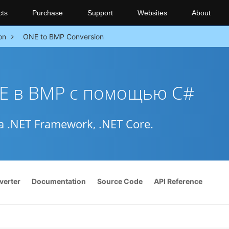
cts
Purchase
Support
Websites
About
on
ONE to BMP Conversion
E в BMP с помощью C#
 .NET Framework, .NET Core.
verter
Documentation
Source Code
API Reference