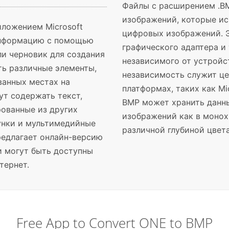
Файлы с расширением .B
изображений, которые ис
иложением Microsoft
цифровых изображений. Э
информацию с помощью
графического адаптера и
ли черновик для создания
независимого от устройс
ть различные элементы,
независимость служит це
анных местах на
платформах, таких как Mi
ут содержать текст,
BMP может хранить данн
ованные из других
изображений как в монох
унки и мультимедийные
различной глубиной цвета
предлагает онлайн-версию
ки могут быть доступны
тернет.
Free App to Convert ONE to BMP