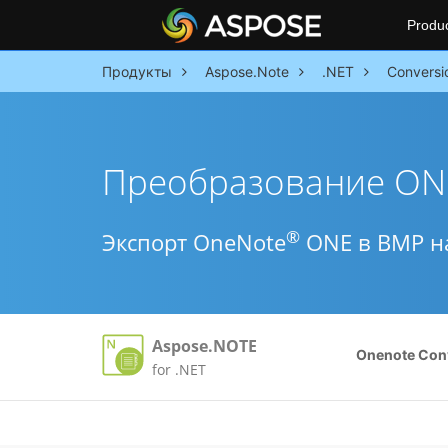
Produ
Продукты
Aspose.Note
.NET
Conversi
Преобразование ON
®
Экспорт OneNote
ONE в BMP на
Aspose.NOTE
Onenote Con
for .NET