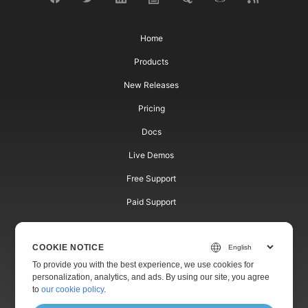
Home
Products
New Releases
Pricing
Docs
Live Demos
Free Support
Paid Support
Paid Consulting
COOKIE NOTICE
Blog
To provide you with the best experience, we use cookies for
Websites
personalization, analytics, and ads. By using our site, you agree
to
our cookie policy
.
About