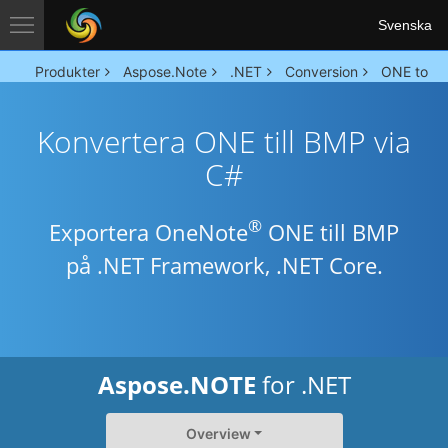
Svenska
Produkter
Aspose.Note
.NET
Conversion
ONE to B
Konvertera ONE till BMP via
C#
®
Exportera OneNote
ONE till BMP
på .NET Framework, .NET Core.
Aspose.NOTE
for .NET
Overview