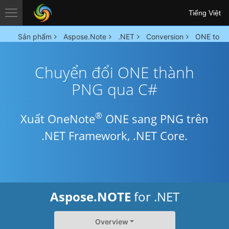
Tiếng Việt
Sản phẩm
Aspose.Note
.NET
Conversion
ONE to P
Chuyển đổi ONE thành
PNG qua C#
®
Xuất OneNote
ONE sang PNG trên
.NET Framework, .NET Core.
Aspose.NOTE
for .NET
Overview