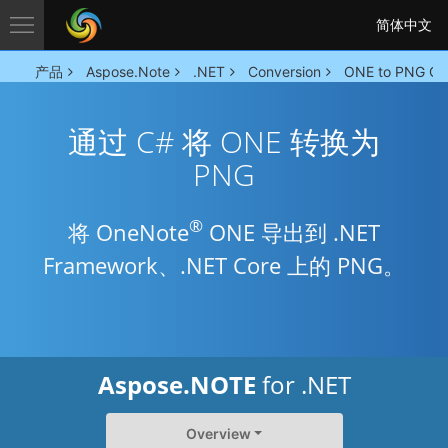
简体中文
产品
Aspose.Note
.NET
Conversion
ONE to PNG Co
通过 C# 将 ONE 转换为
PNG
®
将 OneNote
ONE 导出到 .NET
Framework、.NET Core 上的 PNG。
Aspose.NOTE
for .NET
Overview