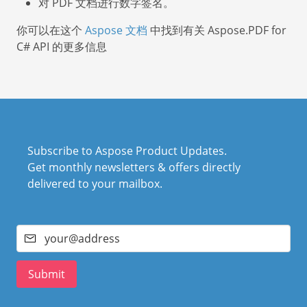
对 PDF 文档进行数字签名。
你可以在这个
Aspose 文档
中找到有关 Aspose.PDF for
C# API 的更多信息
Subscribe to Aspose Product Updates.
Get monthly newsletters & offers directly
delivered to your mailbox.
Submit