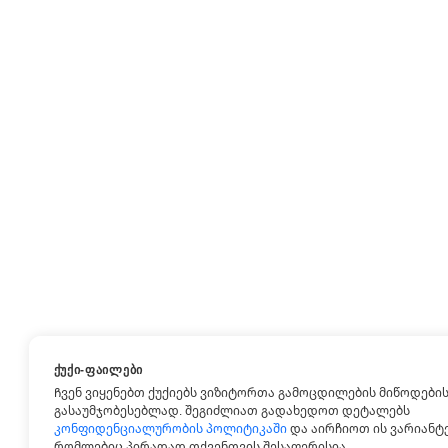
ᲥᲣᲥᲘ-ᲤᲐᲘᲚᲔᲑᲘ
Ჩვენ ვიყენებთ ქუქიებს ვიზიტორთა გამოცდილების მიწოდების
გასაუმჯობესებლად. შეგიძლიათ გადახედოთ დეტალებს
კონფიდენციალურობის პოლიტიკაში
და აირჩიოთ ის ვარიანტე
რომლებიც პირადად თქვენთვის შესაფერისია.