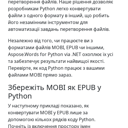
перетворення файлів. Наше рішення дозволяє
розробникам Python легко конвертувати
файли з одного формату в інший, що робить
його незамінним інструментом для
автоматизації завдань перетворення файлів.
Незалежно від того, чи працюєте ви з
форматами файлів MOBI, EPUB чи іншими,
Aspose.Words for Python via .NET охоплює їх усі
та забезпечує результати найвищої якості.
Перевірте, як код Python працює з вашими
файлами MOBI прямо зараз.
Збережіть MOBI як EPUB у
Python
У наступному прикладі показано, як
конвертувати MOBI у EPUB лише за
допомогою кількох рядків коду Python.
Почніть із включення простору імен