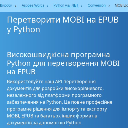
Вироби
Aspose.Words
Python via .NET
Conversion
MOBI до
Перетворити MOBI на EPUB
у Python
Високошвидкісна програмна
Python для перетворення MOBI
на EPUB
Використовуйте наш API перетворення
документів для розробки високорівневого,
незалежного від платформи програмного
забезпечення на Python. Це повне професійне
програмне рішення для імпорту та експорту
MOBI, EPUB та багатьох інших форматів
документів за допомогою Python.