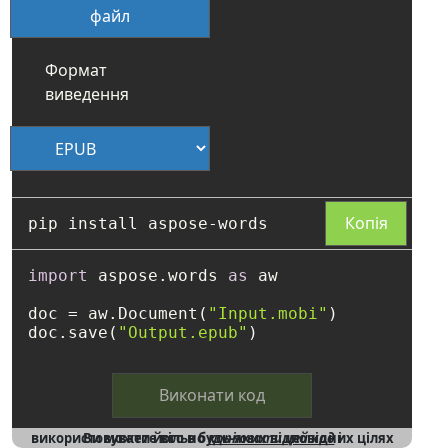
файл
Формат
виведення
Копія
import
 aspose.words 
as
 aw

doc = aw.Document(
"Input.mobi"
)

doc.save(
"Output.epub"
Виконати код
і використовувати його в будь-яких відповідних цілях
Ви можете вільно
копіювати цей код