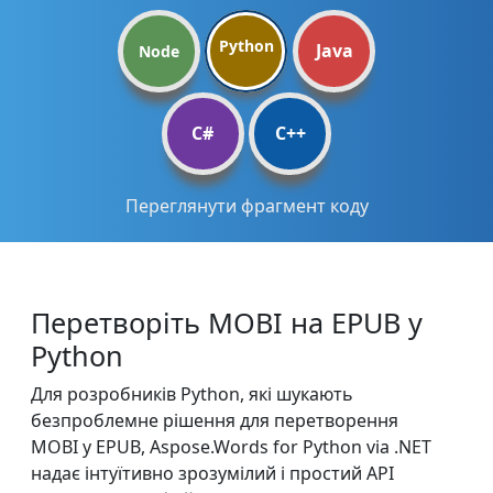
Python
Java
Node
C#
C++
Переглянути фрагмент коду
Перетворіть MOBI на EPUB у
Python
Для розробників Python, які шукають
безпроблемне рішення для перетворення
MOBI у EPUB, Aspose.Words for Python via .NET
надає інтуїтивно зрозумілий і простий API