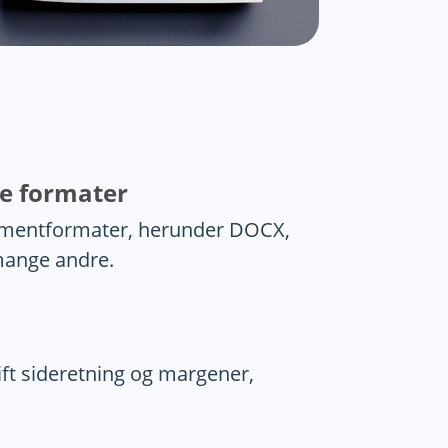
re formater
umentformater, herunder DOCX,
ange andre.
skift sideretning og margener,