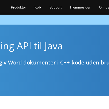
Produkter
Køb
Support
Hjemmesider
Om o
g API til Java
engiv Word dokumenter i C++-kode uden br