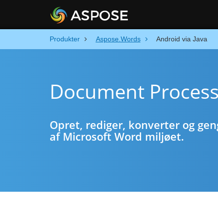
Produkter
Aspose.Words
Android via Java
Document Processin
Opret, rediger, konverter og g
af Microsoft Word miljøet.