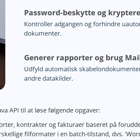
Password-beskytte og krypter
Kontroller adgangen og forhindre uautor
dokumenter.
Generer rapporter og brug Mai
Udfyld automatisk skabelondokumenter 
andre datakilder.
a API til at løse følgende opgaver:
er, kontrakter og fakturaer baseret på forudde
lige filformater i en batch-tilstand, dvs. 'Word t