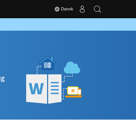
Dansk
s
ug