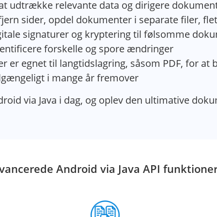
t udtrække relevante data og dirigere dokumente
n sider, opdel dokumenter i separate filer, flet
gitale signaturer og kryptering til følsomme doku
ntificere forskelle og spore ændringer
r er egnet til langtidslagring, såsom PDF, for at
tilgængeligt i mange år fremover
oid via Java i dag, og oplev den ultimative doku
vancerede Android via Java API funktione