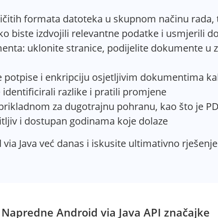
čitih formata datoteka u skupnom načinu rada, tj
 biste izdvojili relevantne podatke i usmjerili 
ta: uklonite stranice, podijelite dokumente u z
e potpise i enkripciju osjetljivim dokumentima ka
entificirali razlike i pratili promjene
rikladnom za dugotrajnu pohranu, kao što je PDF,
itljiv i dostupan godinama koje dolaze
via Java već danas i iskusite ultimativno rješen
Napredne Android via Java API značajke