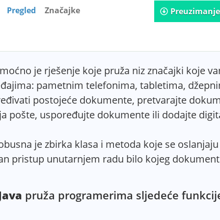
Pregled
Značajke
Preuzimanje
moćno je rješenje koje pruža niz značajki koje 
jima: pametnim telefonima, tabletima, džepnim 
ređivati postojeće dokumente, pretvarajte dokume
ja pošte, uspoređujte dokumente ili dodajte digi
robusna je zbirka klasa i metoda koje se oslanj
an pristup unutarnjem radu bilo kojeg dokumenta
Java
pruža programerima sljedeće funkcij