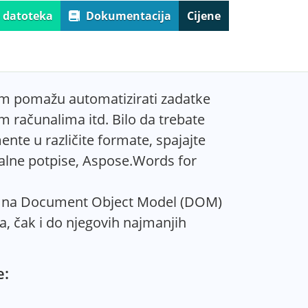
 datoteka
Dokumentacija
Cijene
vam pomažu automatizirati zadatke
računalima itd. Bilo da trebate
nte u različite formate, spajajte
talne potpise, Aspose.Words for
aju na Document Object Model (DOM)
, čak i do njegovih najmanjih
e: