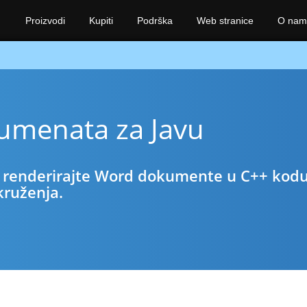
Proizvodi
Kupiti
Podrška
Web stranice
O nam
umenata za Javu
e i renderirajte Word dokumente u C++ kod
kruženja.