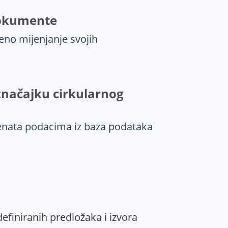
 dokumente
teno mijenjanje svojih
 značajku cirkularnog
nata podacima iz baza podataka
efiniranih predložaka i izvora