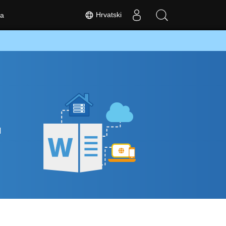
Hrvatski
a
u