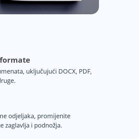
 formate
umenata, uključujući DOCX, PDF,
ruge.
ome odjeljaka, promijenite
te zaglavlja i podnožja.