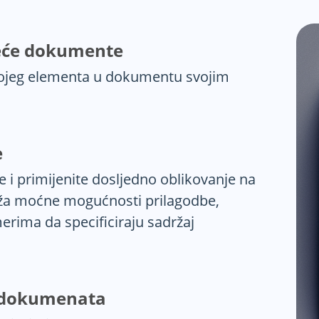
jeće dokumente
o kojeg elementa u dokumentu svojim
e
 i primijenite dosljedno oblikovanje na
uža moćne mogućnosti prilagodbe,
rima da specificiraju sadržaj
z dokumenata