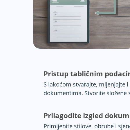
Pristup tabličnim podaci
S lakoćom stvarajte, mijenjajte 
dokumentima. Stvorite složene stru
Prilagodite izgled doku
Primijenite stilove, obrube i s