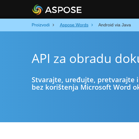
Proizvodi
Aspose.Words
Android via Java
API za obradu dok
Stvarajte, uređujte, pretvarajt
bez korištenja Microsoft Word o