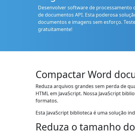
Desenvolver software de processamento d
de documentos API. Esta poderosa solução
documentos e imagens sem esforço. Teste
gratuitamente!
Compactar Word docu
Reduza arquivos grandes sem perda de qual
HTML em JavaScript. Nossa JavaScript bibl
formatos.
Esta JavaScript biblioteca é uma solução i
Reduza o tamanho dos