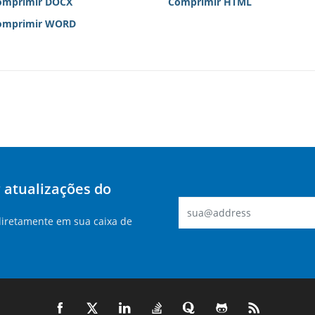
omprimir DOCX
Comprimir HTML
omprimir WORD
 atualizações do
diretamente em sua caixa de