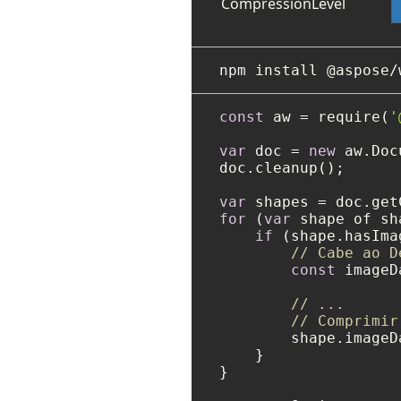
CompressionLevel
const
 aw = require(
'
var
 doc = 
new
 aw.Doc
doc.cleanup();

var
 shapes = doc.get
for
 (
var
 shape of sh
if
 (shape.hasImag
// Cabe ao D
const
 imageD
// ...
// Comprimir
        shape.imageD
    }

}
