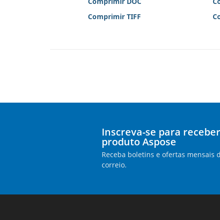
Comprimir DOC
C
Comprimir TIFF
C
Inscreva-se para receber
produto Aspose
Receba boletins e ofertas mensais 
correio.