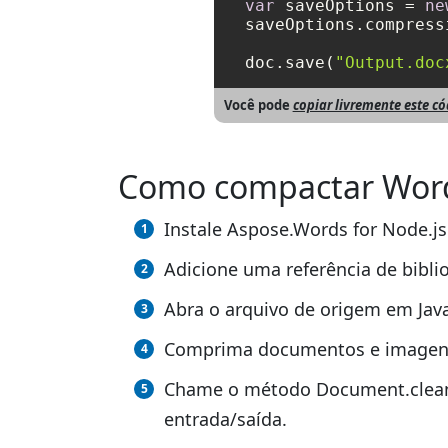
var
 saveOptions = 
ne
saveOptions.compress
doc.save(
"Output.doc
Você pode
copiar livremente este c
Como compactar Word,
Instale Aspose.Words for Node.js 
Adicione uma referência de biblio
Abra o arquivo de origem em Java
Comprima documentos e imagens
Chame o método Document.cleanu
entrada/saída.