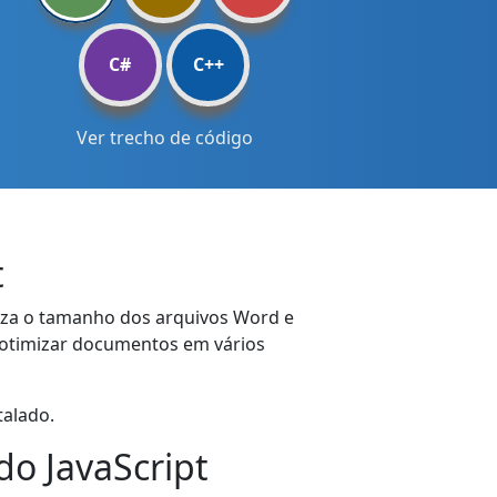
C#
C++
Ver trecho de código
t
duza o tamanho dos arquivos Word e
a otimizar documentos em vários
talado.
o JavaScript