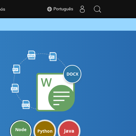
Português
nós
DOCX
Node
Java
Python