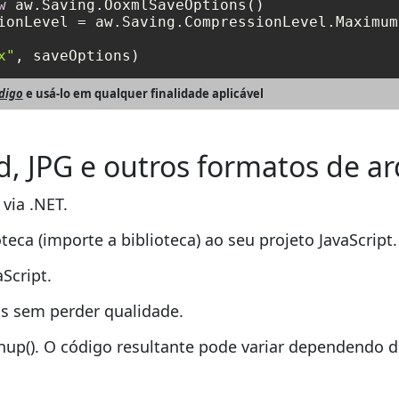
w
 aw.Saving.OoxmlSaveOptions()

ionLevel = aw.Saving.CompressionLevel.Maximum

x"
ódigo
e usá-lo em qualquer finalidade aplicável
 JPG e outros formatos de ar
via .NET.
teca (importe a biblioteca) ao seu projeto JavaScript.
Script.
 sem perder qualidade.
p(). O código resultante pode variar dependendo d