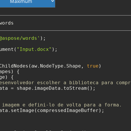
@aspose/words'
);

ument(
"Input.docx"
);

ChildNodes(aw.NodeType.Shape, 
true
apes) {

e) {

esenvolvedor escolher a biblioteca para compr
ata = shape.imageData.toStream();

 imagem e defini-lo de volta para a forma.
ata.setImage(compressedImageBuffer);
