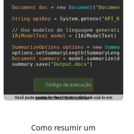
Document
doc
=
new
Document
(
"Document.do
String
apiKey
=
 System.getenv(
"API_KEY"
);
// Use modelos de linguagem generativos 
IAiModelText
model
=
 (IAiModelText) AiMod
SummarizeOptions
options
=
new
Summarize
Document
summary
=
 model.summarize(doc, o
summary.save(
"Output.docx"
Código de execução
Você pode
e usá-lo em qualquer finalidade aplicável
copiar livremente este código
Como resumir um