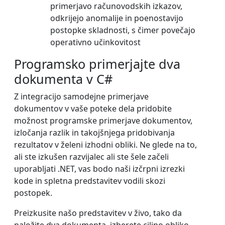
primerjavo računovodskih izkazov,
odkrijejo anomalije in poenostavijo
postopke skladnosti, s čimer povečajo
operativno učinkovitost
Programsko primerjajte dva
dokumenta v C#
Z integracijo samodejne primerjave
dokumentov v vaše poteke dela pridobite
možnost programske primerjave dokumentov,
izločanja razlik in takojšnjega pridobivanja
rezultatov v želeni izhodni obliki. Ne glede na to,
ali ste izkušen razvijalec ali ste šele začeli
uporabljati .NET, vas bodo naši izčrpni izrezki
kode in spletna predstavitev vodili skozi
postopek.
Preizkusite našo predstavitev v živo, tako da