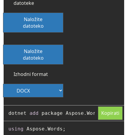
datoteke
Naložite
datoteko
Naložite
datoteko
Izhodni format
Kopirati
dotnet 
add
using
 Aspose.Words;
