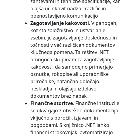
zahtevami in tehnične specifikacije, kar
olajša učinkovit nadzor različic in
poenostavljeno komunikacijo
Zagotavljanje kakovosti
. V panogah,
kot sta založništvo in ustvarjanje
vsebin, je zagotavljanje doslednosti in
točnosti v več različicah dokumentov
ključnega pomena. Ta rešitev .NET
omogoča skupinam za zagotavljanje
kakovosti, da samodejno primerjajo
osnutke, rokopise ali uporabniške
priročnike, natančno določajo
neskladja in olajšajo izdelavo
dokumentov brez napak
Finančne storitve
. Finančne institucije
se ukvarjajo z obsežno dokumentacijo,
vključno s poročili, izjavami in
pogodbami. S knjižnico .NET lahko
finančni strokovnjaki avtomatizirajo