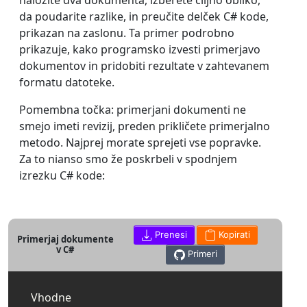
naložite dva dokumenta, izberete ciljno obliko,
da poudarite razlike, in preučite delček C# kode,
prikazan na zaslonu. Ta primer podrobno
prikazuje, kako programsko izvesti primerjavo
dokumentov in pridobiti rezultate v zahtevanem
formatu datoteke.
Pomembna točka: primerjani dokumenti ne
smejo imeti revizij, preden prikličete primerjalno
metodo. Najprej morate sprejeti vse popravke.
Za to nianso smo že poskrbeli v spodnjem
izrezku C# kode:
Prenesi
Kopirati
Primerjaj dokumente
v C#
Primeri
Vhodne