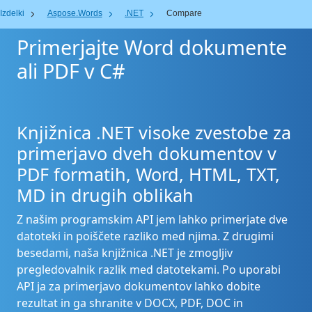
Izdelki
Aspose.Words
.NET
Compare
Primerjajte Word dokumente
ali PDF v C#
Knjižnica .NET visoke zvestobe za
primerjavo dveh dokumentov v
PDF formatih, Word, HTML, TXT,
MD in drugih oblikah
Z našim programskim API jem lahko primerjate dve
datoteki in poiščete razliko med njima. Z drugimi
besedami, naša knjižnica .NET je zmogljiv
pregledovalnik razlik med datotekami. Po uporabi
API ja za primerjavo dokumentov lahko dobite
rezultat in ga shranite v DOCX, PDF, DOC in