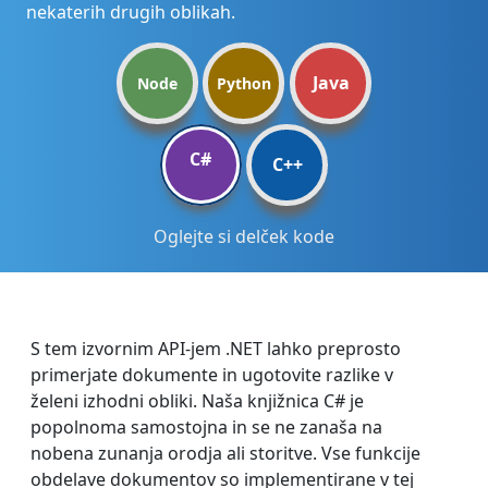
nekaterih drugih oblikah.
Java
Node
Python
C#
C++
Oglejte si delček kode
S tem izvornim API-jem .NET lahko preprosto
primerjate dokumente in ugotovite razlike v
želeni izhodni obliki. Naša knjižnica C# je
popolnoma samostojna in se ne zanaša na
nobena zunanja orodja ali storitve. Vse funkcije
obdelave dokumentov so implementirane v tej