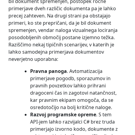
bil dokument spremenjen, postopek ročne
primerjave dveh različic dokumenta pa je lahko
precej zahteven. Na drugi strani pa obstajajo
primeri, ko ste prepričani, da je bil dokument
spremenjen, vendar naloga vizualnega lociranja
posodobljenih območij postane izjemno težka.
Raziščimo nekaj tipičnih scenarijev, v katerih je
lahko samodejna primerjava dokumentov
neverjetno uporabna:
Pravna panoga
. Avtomatizacija
primerjave pogodb, sporazumov in
pravnih povzetkov lahko prihrani
dragoceni čas in zagotovi natančnost,
kar pravnim ekipam omogoča, da se
osredotočijo na bolj kritične naloge.
Razvoj programske opreme
. S tem
API-jem lahko razvijalci C# brez truda
primerjajo izvorno kodo, dokumente z