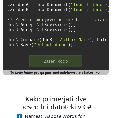
var
 docA = 
new
 Document(
"Input1.docx"
var
 docB = 
new
 Document(
"Input2.docx"
);

// Pred primerjavo ne sme biti revizij.
docA.AcceptAllRevisions();

docB.AcceptAllRevisions();

docA.Compare(docB, 
"Author Name"
, DateTime
docA.Save(
"Output.docx"
Zaženi kodo
To
kodo lahko prosto prenesete
v kateri koli primeren namen
ali
kopirate
Kako primerjati dve
besedilni datoteki v C#
Namesti Aspose.Words for