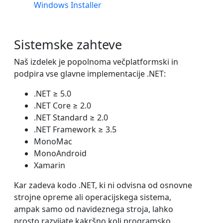
Windows Installer
Sistemske zahteve
Naš izdelek je popolnoma večplatformski in
podpira vse glavne implementacije .NET:
.NET ≥ 5.0
.NET Core ≥ 2.0
.NET Standard ≥ 2.0
.NET Framework ≥ 3.5
MonoMac
MonoAndroid
Xamarin
Kar zadeva kodo .NET, ki ni odvisna od osnovne
strojne opreme ali operacijskega sistema,
ampak samo od navideznega stroja, lahko
prosto razvijate kakršno koli programsko