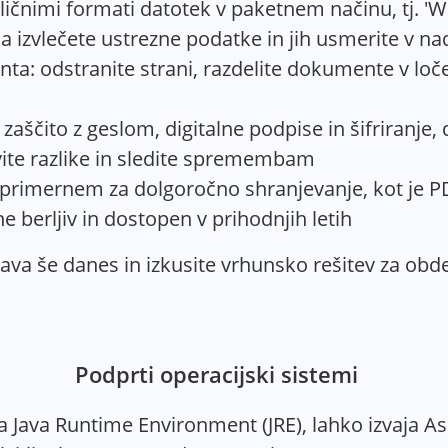
čnimi formati datotek v paketnem načinu, tj. 'Wo
izvlečete ustrezne podatke in jih usmerite v na
ta: odstranite strani, razdelite dokumente v loč
ščito z geslom, digitalne podpise in šifriranje, 
ite razlike in sledite spremembam
primernem za dolgoročno shranjevanje, kot je PD
 berljiv in dostopen v prihodnjih letih
Java še danes in izkusite vrhunsko rešitev za ob
Podprti operacijski sistemi
aja Java Runtime Environment (JRE), lahko izvaja 