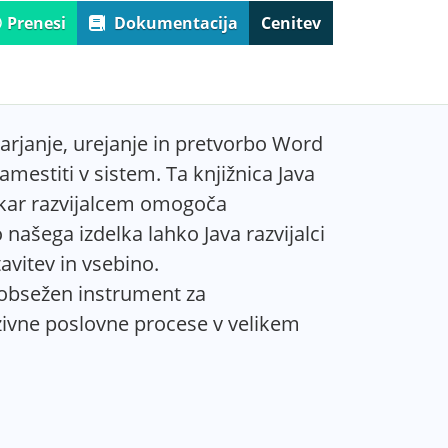
Prenesi
Dokumentacija
Cenitev
tvarjanje, urejanje in pretvorbo Word
estiti v sistem. Ta knjižnica Java
 kar razvijalcem omogoča
šega izdelka lahko Java razvijalci
vitev in vsebino.
o obsežen instrument za
zivne poslovne procese v velikem