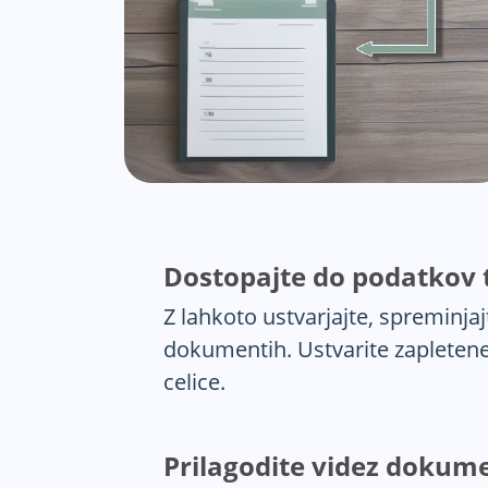
Dostopajte do podatkov ta
Z lahkoto ustvarjajte, spreminjajt
dokumentih. Ustvarite zapletene s
celice.
Prilagodite videz dokum