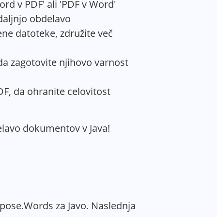
rd v PDF' ali 'PDF v Word'
daljnjo obdelavo
ene datoteke, združite več
da zagotovite njihovo varnost
F, da ohranite celovitost
delavo dokumentov v Java!
Aspose.Words za Javo. Naslednja