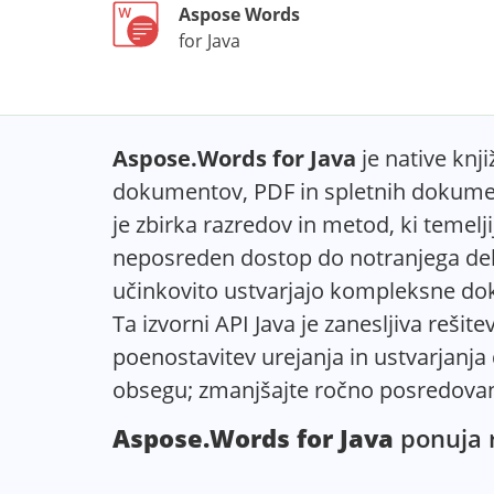
Aspose Words
for Java
Aspose.Words for Java
je native knji
dokumentov, PDF in spletnih dokumento
je zbirka razredov in metod, ki tem
neposreden dostop do notranjega delo
učinkovito ustvarjajo kompleksne dok
Ta izvorni API Java je zanesljiva reši
poenostavitev urejanja in ustvarjanj
obsegu; zmanjšajte ročno posredovan
Aspose.Words for Java
ponuja r