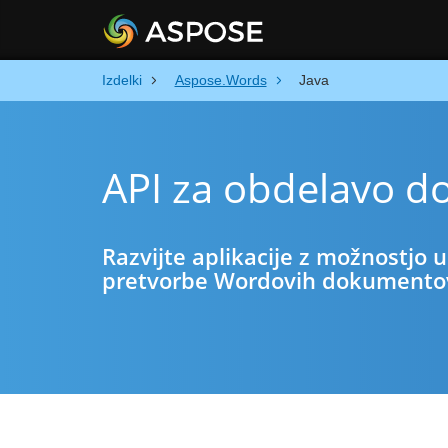
Izdelki
Aspose.Words
Java
API za obdelavo d
Razvijte aplikacije z možnostjo 
pretvorbe Wordovih dokumentov 