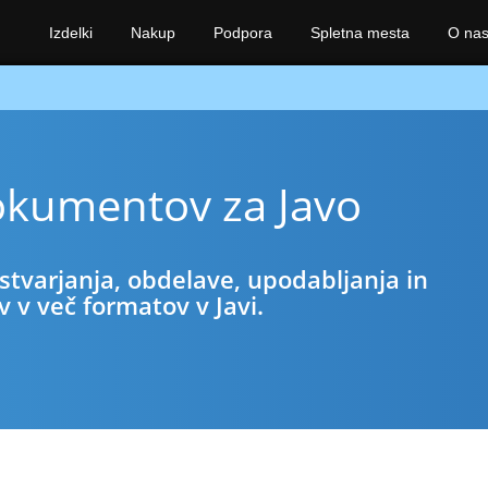
Izdelki
Nakup
Podpora
Spletna mesta
O na
okumentov za Javo
ustvarjanja, obdelave, upodabljanja in
v več formatov v Javi.