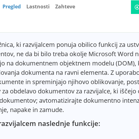
Pregled
Lastnosti
Zahteve
žnica, ki razvijalcem ponuja obilico funkcij za us
v, ne da bi bilo treba okolje Microsoft Word nam
eljijo na dokumentnem objektnem modelu (DOM),
vanja dokumenta na ravni elementa. Z uporabo na
umente in spreminjajo njihovo oblikovanje, posta
tev za obdelavo dokumentov za razvijalce, ki iščej
a dokumentov; avtomatizirajte dokumentno inten
je, napake in zamude.
azvijalcem naslednje funkcije: