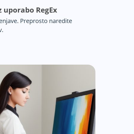
 z uporabo RegEx
enjave. Preprosto naredite
v.