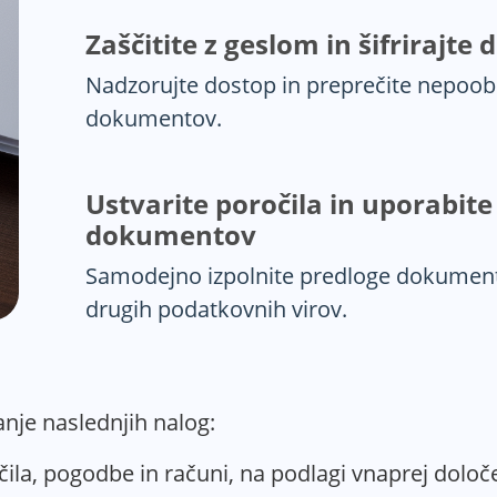
Zaščitite z geslom in šifrirajt
Nadzorujte dostop in preprečite nepoob
dokumentov.
Ustvarite poročila in uporabite
dokumentov
Samodejno izpolnite predloge dokumento
drugih podatkovnih virov.
anje naslednjih nalog:
ila, pogodbe in računi, na podlagi vnaprej določ