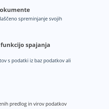
e dokumente
laščeno spreminjanje svojih
 funkcijo spajanja
v s podatki iz baz podatkov ali
enih predlog in virov podatkov