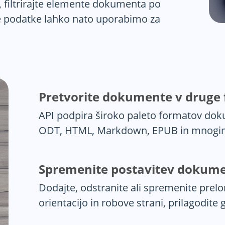
, filtrirajte elemente dokumenta po
ane podatke lahko nato uporabimo za
Pretvorite dokumente v druge
API podpira široko paleto formatov dok
ODT, HTML, Markdown, EPUB in mnogim
Spremenite postavitev dokum
Dodajte, odstranite ali spremenite pre
orientacijo in robove strani, prilagodite 