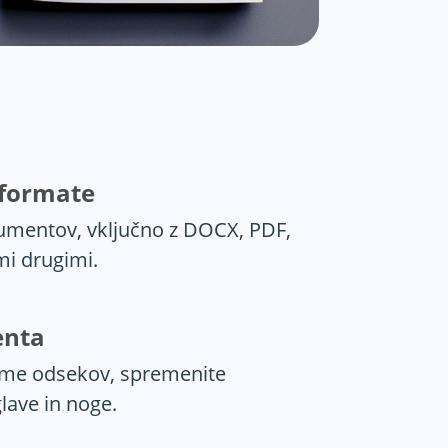
 formate
umentov, vključno z DOCX, PDF,
i drugimi.
enta
lome odsekov, spremenite
glave in noge.