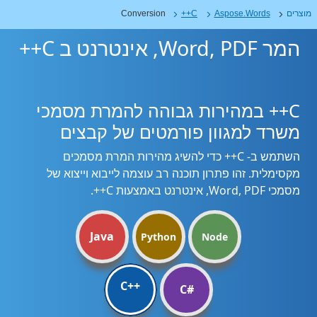
מוצרים
Aspose.Words
C++
Conversion
המר Word, PDF, אינטרנט ב C++
C++ במהירות גבוהה להמרת מסמכי
משרד למגוון פורמטים של קבצים
השתמש ב- C++ כדי להשיג מהירות המרת מסמכים
מקסימלית. זהו פתרון תוכנה רב עוצמה לייבוא וייצוא של
מסמכי Word, PDF, אינטרנט באמצעות C++.
Java
Python
Node
C++
C#