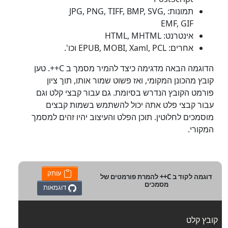
תמונות: JPG, PNG, TIFF, BMP, SVG,
EMF, GIF
אינטרנט: HTML, MHTML
אחרים: EPUB, MOBI, Xaml, PCL וכו'.
הדוגמה הבאה מדגימה כיצד להמיר מסמך ב C++. טען
קובץ מהכונן המקומי, ואז פשוט שמור אותו, תוך ציון
פורמט הקובץ הנדרש בסיומת. גם עבור קבצי קלט וגם
עבור קבצי פלט אתה יכול להשתמש בשמות קבצים
מוסמכים לחלוטין. תוכן הפלט והעיצוב יהיו זהים למסמך
המקורי.
עותק
דוגמה לקוד ב C++ להמרת פורמטים של
מסמכים
דוגמאות
קובץ קלט