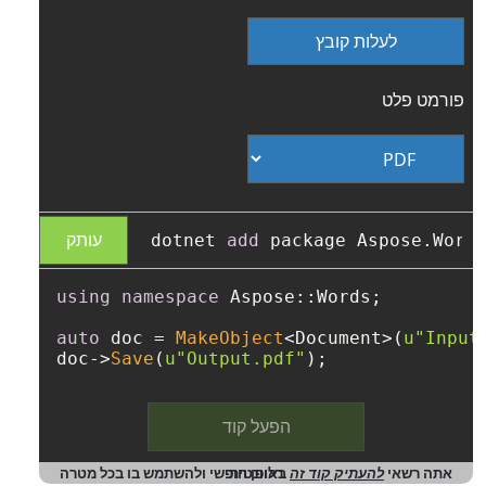
לעלות קובץ
פורמט פלט
עותק
dotnet 
add
using
namespace
 Aspose::Words;

auto
 doc = 
MakeObject
<Document>(
u"Input
doc->
Save
(
u"Output.pdf"
הפעל קוד
אתה רשאי
להעתיק קוד זה
באופן חופשי ולהשתמש בו בכל מטרה רלוונטית