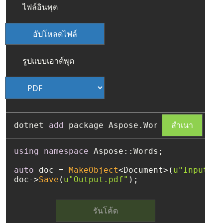
ไฟล์อินพุต
อัปโหลดไฟล์
รูปแบบเอาต์พุต
สำเนา
dotnet 
add
using
namespace
 Aspose::Words;

auto
 doc = 
MakeObject
<Document>(
u"Input.do
doc->
Save
(
u"Output.pdf"
รันโค้ด