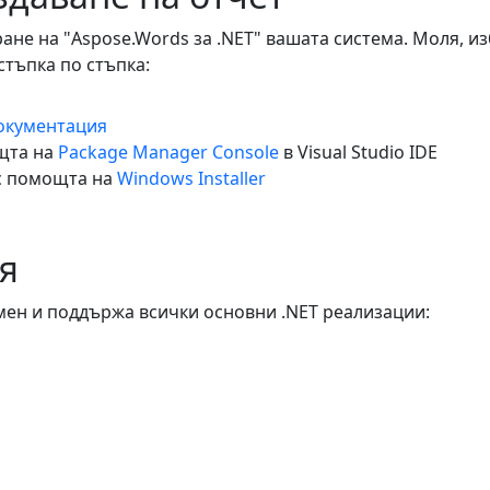
не на "Aspose.Words за .NET" вашата система. Моля, из
стъпка по стъпка:
окументация
щта на
Package Manager Console
в Visual Studio IDE
с помощта на
Windows Installer
я
ен и поддържа всички основни .NET реализации: