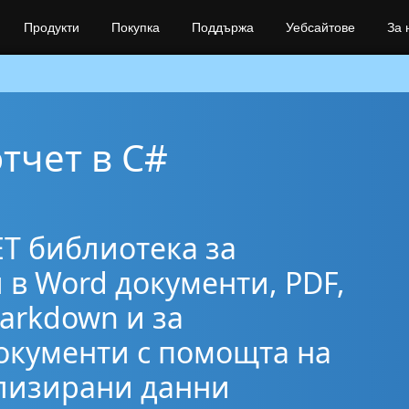
Продукти
Покупка
Поддържа
Уебсайтове
За 
тчет в C#
ET библиотека за
 в Word документи, PDF,
arkdown и за
окументи с помощта на
лизирани данни