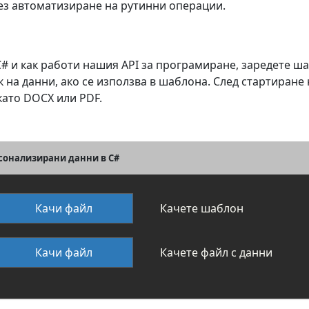
ез автоматизиране на рутинни операции.
 C# и как работи нашия API за програмиране, заредете 
 на данни, ако се използва в шаблона. След стартиране 
като DOCX или PDF.
рсонализирани данни в C#
Качи файл
Качете шаблон
Качи файл
Качете файл с данни