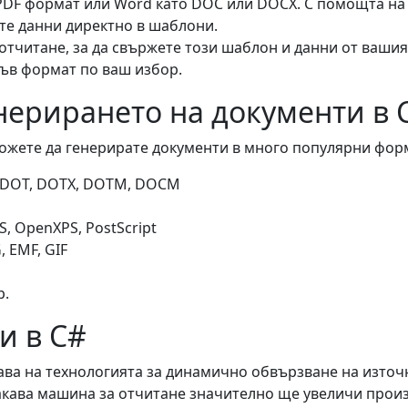
DF формат или Word като DOC или DOCX. С помощта на 
те данни директно в шаблони.
отчитане, за да свържете този шаблон и данни от ваши
във формат по ваш избор.
нерирането на документи в 
можете да генерирате документи в много популярни фор
F, DOT, DOTX, DOTM, DOCM
, OpenXPS, PostScript
, EMF, GIF
р.
и в C#
ва на технологията за динамично обвързване на източ
Такава машина за отчитане значително ще увеличи прои