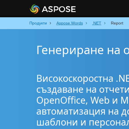
Продукти
Aspose.Words
.NET
Report
Генериране на о
Високоскоростна .N
създаване на отчети
OpenOffice, Web и M
автоматизация на д
шаблони и персона