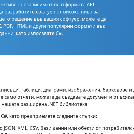
фективен независим от платформата API.
да разработите софтуер от високо ниво за
шето решение във вашия софтуер, можете да
, PDF, HTML и други популярни формати въз
анни, като използвате C#.
исъци, таблици, диаграми, изображения, баркодове и 
Не само отчети, можете да създавате документи от всяка
е нашата разширена .NET библиотека.
в C#, като предприемете следните стъпки:
о JSON, XML, CSV, бази данни или обекти от потребителс