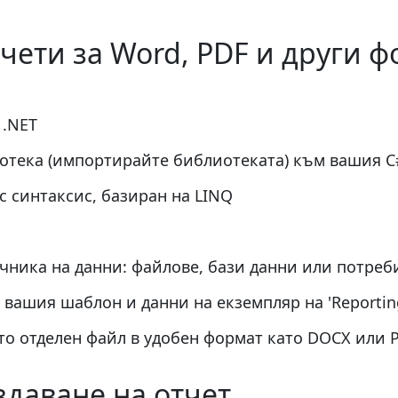
тчети за Word, PDF и други 
 .NET
отека (импортирайте библиотеката) към вашия C
 синтаксис, базиран на LINQ
чника на данни: файлове, бази данни или потреб
 вашия шаблон и данни на екземпляр на 'Reportin
то отделен файл в удобен формат като DOCX или 
здаване на отчет