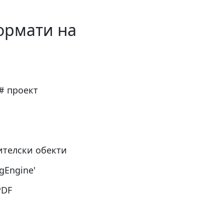
формати на
# проект
ителски обекти
gEngine'
PDF