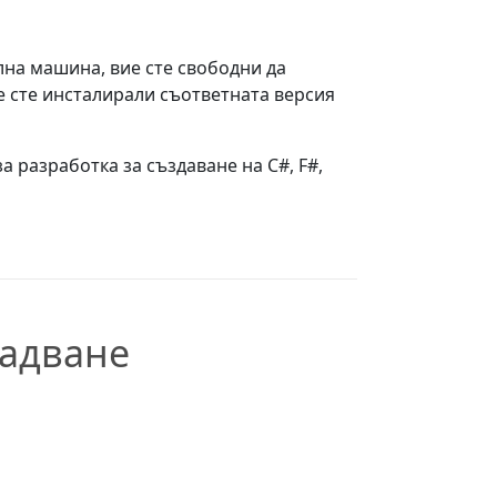
лна машина, вие сте свободни да
че сте инсталирали съответната версия
а разработка за създаване на C#, F#,
ладване