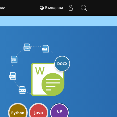
Български
нас
DOCX
C#
Java
Python