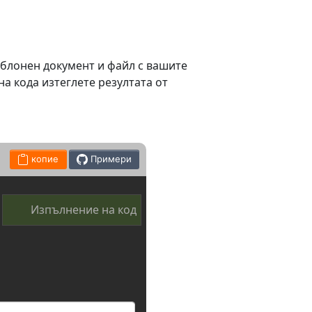
шаблонен документ и файл с вашите
на кода изтеглете резултата от
копие
Примери
Изпълнение на код