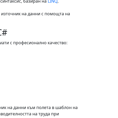
синтаксис, базиран на
LINQ
,
я източник на данни с помощта на
C#
мати с професионално качество:
ник на данни към полета в шаблон на
зводителността на труда при