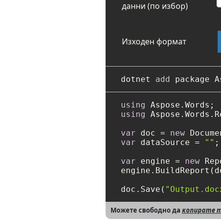
данни (по избор)
Изходен формат
dotnet 
add
using
using
 Aspose.Words.R
var
 doc = 
new
 Docume
var
 dataSource = 
""
;

var
 engine = 
new
 Rep
engine.BuildReport(d
doc.Save(
"Output.doc
Можете свободно да
копирате т