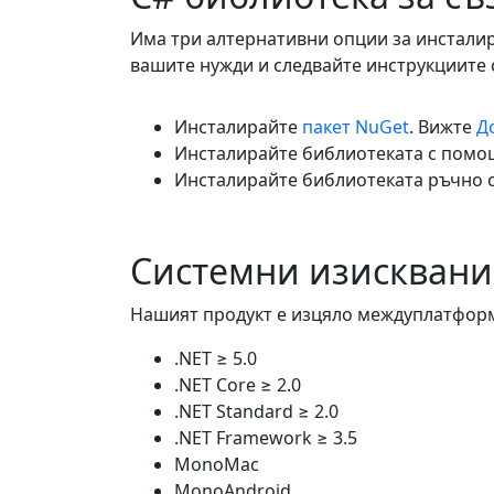
Има три алтернативни опции за инсталира
вашите нужди и следвайте инструкциите 
Инсталирайте
пакет NuGet
. Вижте
Д
Инсталирайте библиотеката с помо
Инсталирайте библиотеката ръчно 
Системни изисквани
Нашият продукт е изцяло междуплатформ
.NET ≥ 5.0
.NET Core ≥ 2.0
.NET Standard ≥ 2.0
.NET Framework ≥ 3.5
MonoMac
MonoAndroid