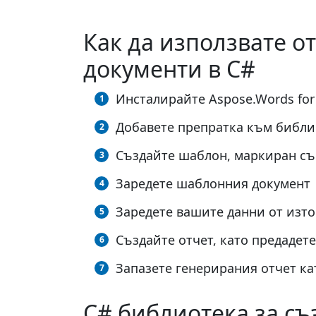
Как да използвате о
документи в C#
Инсталирайте Aspose.Words for
Добавете препратка към библи
Създайте шаблон, маркиран със
Заредете шаблонния документ
Заредете вашите данни от изто
Създайте отчет, като предадете
Запазете генерирания отчет ка
C# библиотека за съ