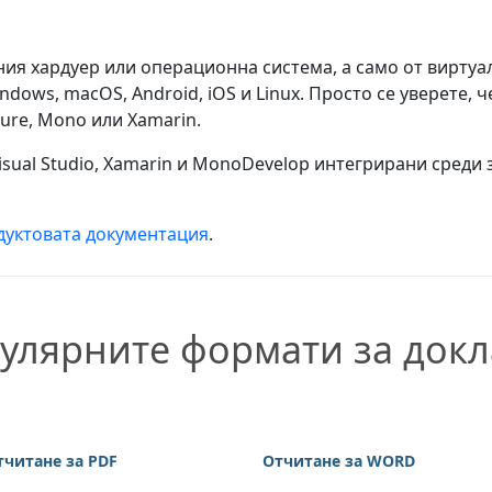
ния хардуер или операционна система, а само от виртуа
dows, macOS, Android, iOS и Linux. Просто се уверете, 
zure, Mono или Xamarin.
sual Studio, Xamarin и MonoDevelop интегрирани среди з
дуктовата документация
.
улярните формати за док
тчитане за PDF
Отчитане за WORD