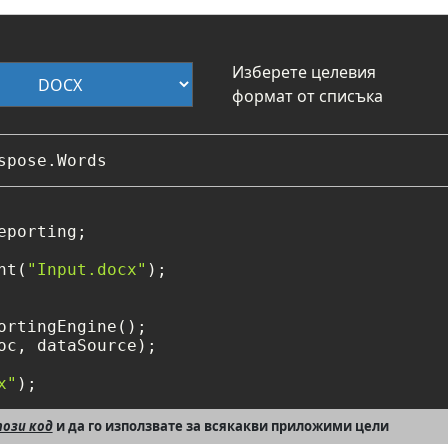
Изберете целевия
формат от списъка
eporting;

nt(
"Input.docx"
ortingEngine();

oc, dataSource);

x"
);
ози код
и да го използвате за всякакви приложими цели