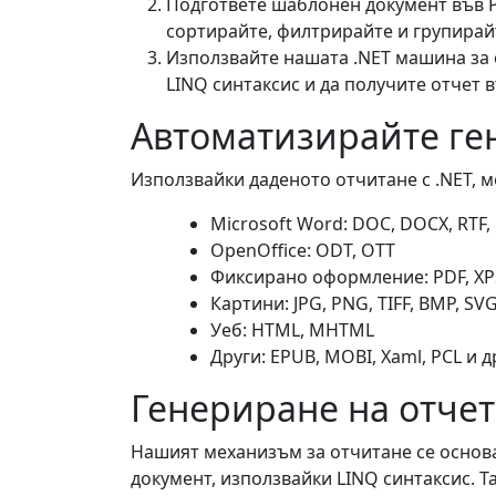
Подгответе шаблонен документ във P
сортирайте, филтрирайте и групирай
Използвайте нашата .NET машина за 
LINQ синтаксис и да получите отчет 
Автоматизирайте ге
Използвайки даденото отчитане с .NET, 
Microsoft Word: DOC, DOCX, RT
OpenOffice: ODT, OTT
Фиксирано оформление: PDF, XPS
Картини: JPG, PNG, TIFF, BMP, SVG
Уеб: HTML, MHTML
Други: EPUB, MOBI, Xaml, PCL и д
Генериране на отчет
Нашият механизъм за отчитане се основа
документ, използвайки LINQ синтаксис. 