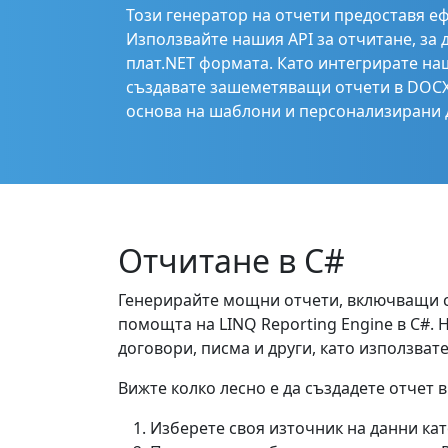
Този генератор на отчети предоставя е
Използвайте нашия API за отчитане, за 
плат.NET формата. Като интегрирате на
създавате зашеметяващи отчети в DOCX
основа на шаблони и персонализирани д
Отчитане в C#
Генерирайте мощни отчети, включващи сп
помощта на LINQ Reporting Engine в C#. 
договори, писма и други, като използват
Вижте колко лесно е да създадете отчет 
Изберете своя източник на данни кат