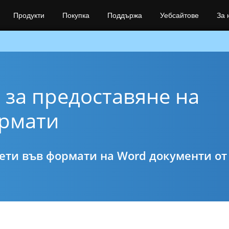
Продукти
Покупка
Поддържа
Уебсайтове
За 
 за предоставяне на
ормати
ети във формати на Word документи от