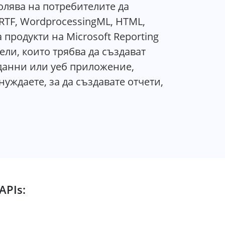
волява на потребителите да
TF, WordprocessingML, HTML,
продукти на Microsoft Reporting
тели, които трябва да създават
 данни или уеб приложение,
нуждаете, за да създавате отчети,
APIs: