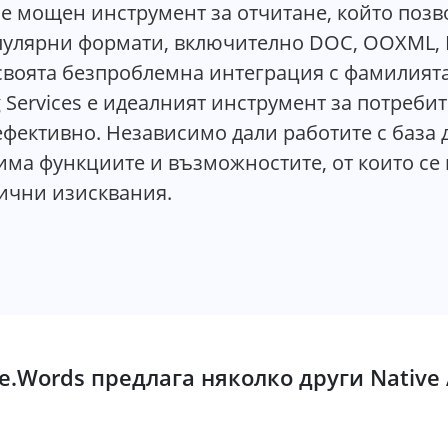
es е мощен инструмент за отчитане, който поз
пулярни формати, включително DOC, OOXML, R
своята безпроблемна интеграция с фамилията 
ng Services е идеалният инструмент за потреби
ефективно. Независимо дали работите с база
 има функциите и възможностите, от които се 
ични изисквания.
e.Words предлага няколко други Native 