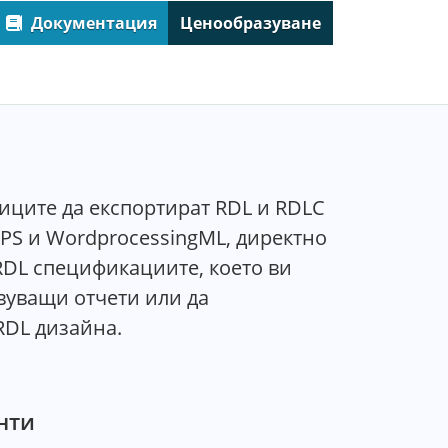
Документация
Ценообразуване
чиците да експортират RDL и RDLC
XPS и WordprocessingML, директно
RDL спецификациите, което ви
вуващи отчети или да
RDL дизайна.
нти