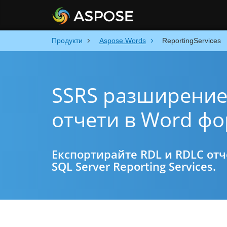
Продукти
Aspose.Words
ReportingServices
SSRS разширение
отчети в Word ф
Експортирайте RDL и RDLC отч
SQL Server Reporting Services.