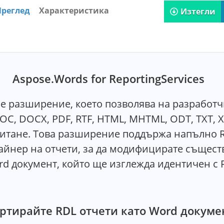
Преглед
Характеристика
Изтегли
Aspose.Words for ReportingServices
es е разширение, което позволява на разработ
OC, DOCX, PDF, RTF, HTML, MHTML, ODT, TXT, 
отчитане. Това разширение поддържа напълно 
зайнер на отчети, за да модифицирате същест
rd документ, който ще изглежда идентичен с 
ртирайте RDL отчети като Word докуме