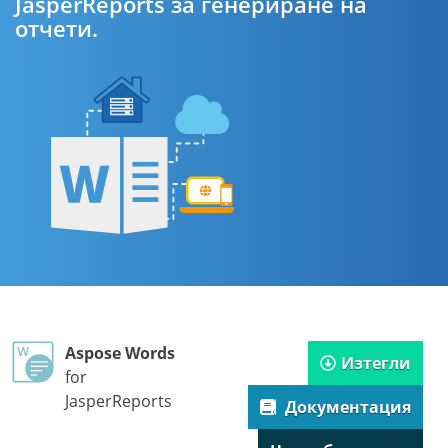
JasperReports за генериране на
отчети.
Aspose Words
Изтегли
for
JasperReports
Документация