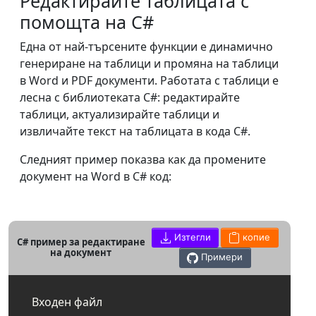
Редактирайте таблицата с
помощта на C#
Една от най-търсените функции е динамично
генериране на таблици и промяна на таблици
в Word и PDF документи. Работата с таблици е
лесна с библиотеката C#: редактирайте
таблици, актуализирайте таблици и
извличайте текст на таблицата в кода C#.
Следният пример показва как да промените
документ на Word в C# код:
Изтегли
копие
C# пример за редактиране
на документ
Примери
Входен файл