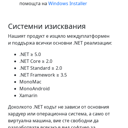
помощта на
Windows Installer
Системни изисквания
Нашият продукт е изцяло междуплатформен
и поддържа всички основни .NET реализации:
.NET ≥ 5.0
.NET Core ≥ 2.0
.NET Standard ≥ 2.0
.NET Framework ≥ 3.5
MonoMac
MonoAndroid
Xamarin
Доколкото .NET кодът не зависи от основния
хардуер или операционна система, а само от
виртуална машина, вие сте свободни да
разработвате всякакъв вид софтуер за