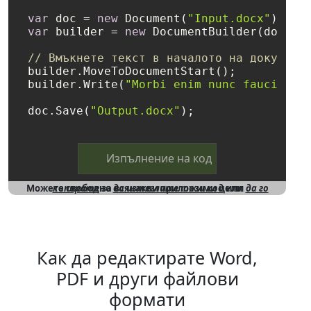
var
 doc = 
new
 Document(
"Input.docx"
var
 builder = 
new
 DocumentBuilder(doc);

// Вмъкнете текст в началото на документ
builder.MoveToDocumentStart();

builder.Write(
"Morbi enim nunc faucibus 
doc.Save(
"Output.docx"
Изпълнение на код
Можете свободно
да го копирате
за всякакви приложими цели
да изтеглите този код
или
Как да редактирате Word,
PDF и други файлови
формати