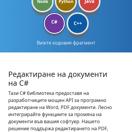
Java
Node
Python
C#
C++
Вижте кодовия фрагмент
Редактиране на документи
на C#
Тази C# библиотека предоставя на
разработчиците мощен API за програмно
редактиране на Word, PDF документи. Лесно
интегрирайте функциите за промяна на
документи във вашия софтуер. Нашето
решение поддържа редактирането на PDF,