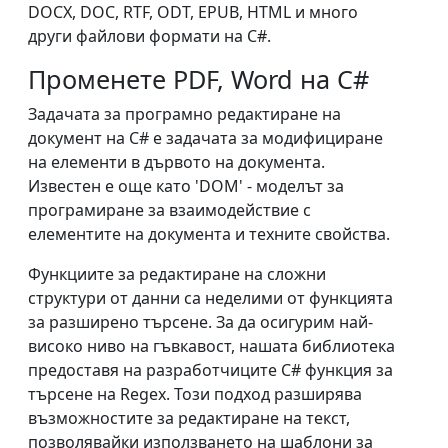
DOCX, DOC, RTF, ODT, EPUB, HTML и много
други файлови формати на C#.
Променете PDF, Word на C#
Задачата за програмно редактиране на
документ на C# е задачата за модифициране
на елементи в дървото на документа.
Известен е още като 'DOM' - моделът за
програмиране за взаимодействие с
елементите на документа и техните свойства.
Функциите за редактиране на сложни
структури от данни са неделими от функцията
за разширено търсене. За да осигурим най-
високо ниво на гъвкавост, нашата библиотека
предоставя на разработчиците C# функция за
търсене на Regex. Този подход разширява
възможностите за редактиране на текст,
позволявайки използването на шаблони за