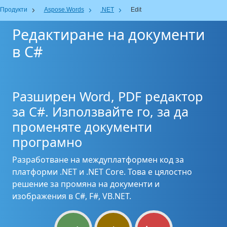
Продукти
Aspose.Words
.NET
Edit
Редактиране на документи
в C#
Разширен Word, PDF редактор
за C#. Използвайте го, за да
променяте документи
програмно
Разработване на междуплатформен код за
платформи .NET и .NET Core. Това е цялостно
решение за промяна на документи и
изображения в C#, F#, VB.NET.