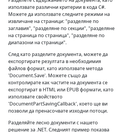
Разделете съдържанието на документа, като
използвате различни критерии в кода C#.
Можете да използвате следните режими на
извличане на страници: "разделяне по
заглавия", "разделяне по секции", "разделяне
на страница по страница", "разделяне по
диапазони на страници".
След като разделите документа, можете да
експортирате резултата в необходимия
файлов формат, като използвате метода
'Document.Save'. Можете също да
контролирате как частите на документа се
експортират в HTML или EPUB формати, като
използвате свойството
'DocumentPartSavingCallback', което ще ви
позволи да пренасочвате изходни потоци.
Разделяйте лесно документи с нашето
решение за .NET. Следният пример показва