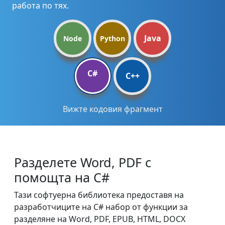
работа по тях.
Java
Node
Python
C#
C++
Вижте кодовия фрагмент
Разделете Word, PDF с
помощта на C#
Тази софтуерна библиотека предоставя на
разработчиците на C# набор от функции за
разделяне на Word, PDF, EPUB, HTML, DOCX