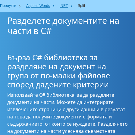
Продукти
Aspose.Words
.NET
Split
Разделете документите на
части в C#
Бърза C# библиотека за
разделяне на документ на
група от по-малки файлове
според дадените критерии
Използвайте C# библиотека, за да разделите
документи на части. Можете да интегрирате
извлечените страници с други данни и в резултат
на това да получите документи с формата и
съдържанието, от които се нуждаете. Разделянето
на документи на части улеснява съвместната