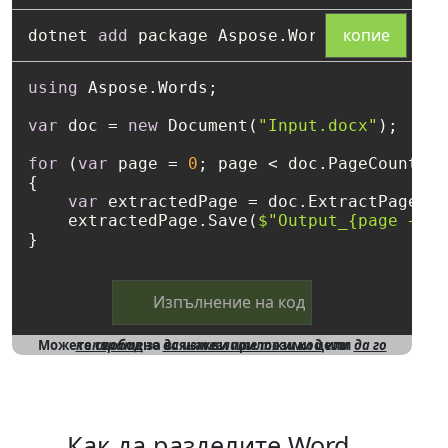
копие
dotnet 
add
using
 Aspose.Words;

var
 doc = 
new
 Document(
"Input.docx"
);

for
 (
var
 page = 
0
; page < doc.PageCount; p
{

var
 extractedPage = doc.ExtractPages(p
    extractedPage.Save(
$"Output_
{page + 
1
}
}
Изпълнение на код
Можете свободно
да го копирате
за всякакви приложими цели
да изтеглите този код
или
Как да разделите Word,