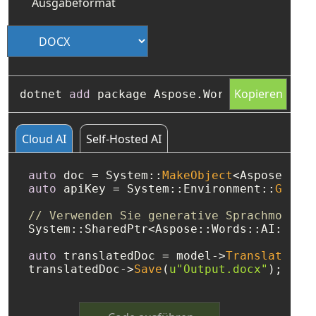
Ausgabeformat
Kopieren
dotnet 
add
Cloud AI
Self-Hosted AI
auto
 doc = System::
MakeObject
<Aspose::Wo
auto
 apiKey = System::Environment::
GetEn
// Verwenden Sie generative Sprachmodell
System::SharedPtr<Aspose::Words::AI::AiM
auto
 translatedDoc = model->
Translate
(do
translatedDoc->
Save
(
u"Output.docx"
);