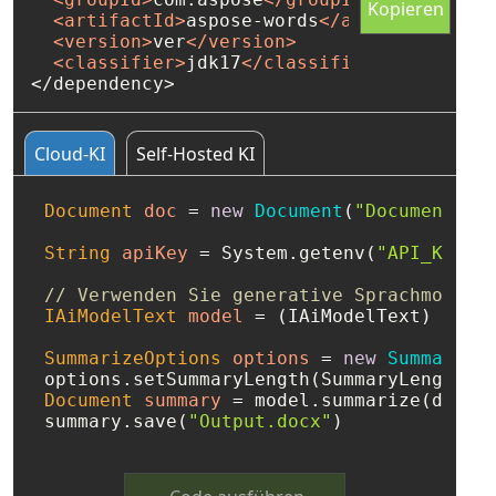
Kopieren
<
artifactId
>
aspose-words
</
artifactId
>
<
version
>
ver
</
version
>
<
classifier
>
jdk17
</
classifier
>
// Repository path: https://releases.aspos
// Repository path: https://releases.aspos
// Ivy, 
// Repository path: https://releases.aspos
where
'ver'
 - Aspose.Words version
Kopieren
Kopieren
Kopieren
// Gradle, where 'ver' - Aspose.Words vers
<dependency org=
// Sbt, 
where
'ver'
"com.aspose"
 - Aspose.Words version
 name=
"aspose-
compile
 <artifact name=
libraryDependencies += 
(
group
: 
'com.aspose'
"aspose-words"
"com.aspose"
, 
name
 m:classifie
: 
'aspose
 % 
"asp
Cloud-KI
Self-Hosted KI
</dependency>
Document
doc
=
new
Document
(
"Document.do
String
apiKey
=
 System.getenv(
"API_KEY"
);
// Verwenden Sie generative Sprachmodell
IAiModelText
model
=
 (IAiModelText) AiMod
SummarizeOptions
options
=
new
Summarize
Document
summary
=
 model.summarize(doc, o
summary.save(
"Output.docx"