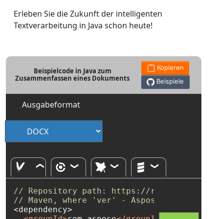
Erleben Sie die Zukunft der intelligenten
Textverarbeitung in Java schon heute!
Kopieren
Beispielcode in Java zum
Zusammenfassen eines Dokuments
Beispiele
Ausgabeformat
// Repository path: https://releases.aspos
// Maven, where 'ver' - Aspose.Words versi
<dependency>

<
groupId
>
com.aspose
</
groupId
>