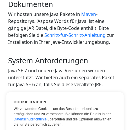
Dokumenten
Wir hosten unsere Java Pakete in
Maven
-
Repositorys. 'Aspose.Words für Java' ist eine
gängige JAR Datei, die Byte-Code enthält. Bitte
befolgen Sie die
Schritt-für-Schritt-Anleitung
zur
Installation in Ihrer Java-Entwicklerumgebung.
System Anforderungen
Java SE 7 und neuere Java Versionen werden
unterstützt. Wir bieten auch ein separates Paket
für Java SE 6 an, falls Sie diese veraltete JRE.
Unser Java Paket ist plattformübergreifend und
läuft auf allen Betriebssystemen mit JVM
COOKIE DATEIEN
Implementierung, einschließlich Microsoft
Wir verwenden Cookies, um das Besuchererlebnis zu
ermöglichen und zu verbessern. Sie können die Details in der
Windows, Linux, macOS, Android und iOS.
Datenschutzrichtlinie
überprüfen und die Optionen auswählen,
die für Sie persönlich zutreffen.
Informationen zu optionalen JogAmp JOGL,