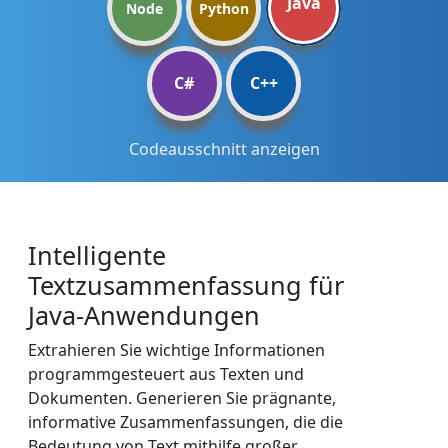
Java
Node
Python
C#
C++
Codeausschnitt anzeigen
Intelligente
Textzusammenfassung für
Java-Anwendungen
Extrahieren Sie wichtige Informationen
programmgesteuert aus Texten und
Dokumenten. Generieren Sie prägnante,
informative Zusammenfassungen, die die
Bedeutung von Text mithilfe großer