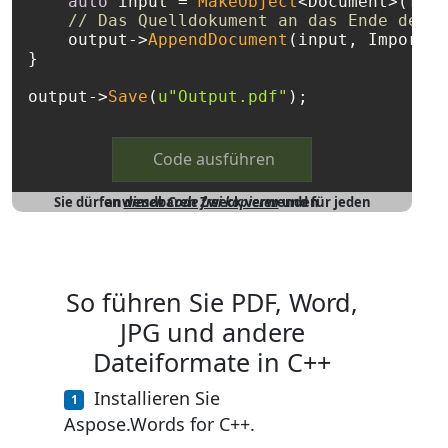
auto
 input = 
MakeObject
<Document>(file
// Das Quelldokument an das Ende des Z
    output->
AppendDocument
(input, ImportFo
}

output->
Save
(
u"Output.pdf"
Code ausführen
Sie dürfen
und für jeden anwendbaren Zweck verwenden
diesen Code frei kopieren
So führen Sie PDF, Word,
JPG und andere
Dateiformate in C++
Installieren Sie
Aspose.Words for C++.