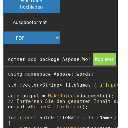
Eine Datei
hochladen
Ausgabeformat
Kopieren
dotnet 
add
using
namespace
 Aspose::Words;

std::vector<String> fileNames { 
u"Input1.d
auto
 output = 
MakeObject
// Entfernen Sie den gesamten Inhalt aus d
output->
RemoveAllChildren
();

for
 (
const
auto
& fileName : fileNames)

{
