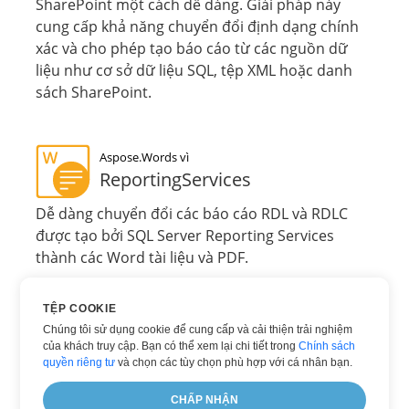
SharePoint một cách dễ dàng. Giải pháp này
cung cấp khả năng chuyển đổi định dạng chính
xác và cho phép tạo báo cáo từ các nguồn dữ
liệu như cơ sở dữ liệu SQL, tệp XML hoặc danh
sách SharePoint.
Aspose.Words vì
ReportingServices
Dễ dàng chuyển đổi các báo cáo RDL và RDLC
được tạo bởi SQL Server Reporting Services
thành các Word tài liệu và PDF.
TỆP COOKIE
Aspose.Words vì
Chúng tôi sử dụng cookie để cung cấp và cải thiện trải nghiệm
JasperReports
của khách truy cập. Bạn có thể xem lại chi tiết trong
Chính sách
quyền riêng tư
và chọn các tùy chọn phù hợp với cá nhân bạn.
Chuyển đổi báo cáo của bạn sang định dạng
Word tài liệu và HTML bằng các giải pháp tự
CHẤP NHẬN